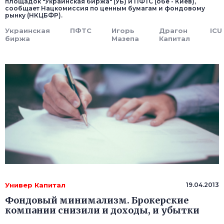
площадок "Украинская биржа" (УБ) и ПФТС (обе - Киев),
сообщает Нацкомиссия по ценным бумагам и фондовому
рынку (НКЦБФР).
Украинская
ПФТС
Игорь
Драгон
ICU
биржа
Мазепа
Капитал
Универ Капитал
19.04.2013
Фондовый минимализм. Брокерские
компании снизили и доходы, и убытки