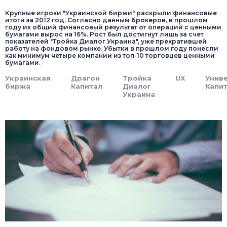
Крупные игроки "Украинской биржи" раскрыли финансовые
итоги за 2012 год. Согласно данным брокеров, в прошлом
году их общий финансовый результат от операций с ценными
бумагами вырос на 16%. Рост был достигнут лишь за счет
показателей "Тройка Диалог Украина", уже прекратившей
работу на фондовом рынке. Убытки в прошлом году понесли
как минимум четыре компании из топ-10 торговцев ценными
бумагами.
Украинская
Драгон
Тройка
UX
Унив
биржа
Капитал
Диалог
Капи
Украина