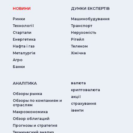
НОВИНИ
ДУМКИ ЕКСПЕРТIВ
Ринки
Машинобудування
Технології
Транспорт
Стартапи
Нерухомість
Енергетика
Рітейл
Нафта і газ
Телеком
Металургія
Хімічна
Агро
Банки
АНАЛIТИКА
валюта
криптовалюта
Обзоры рынка
акції
Обзоры по компаниям и
страхування
отраслям
iвенти
Макроэкономика
Обзор облигаций
Прогнозы и стратегия
Технический анализ