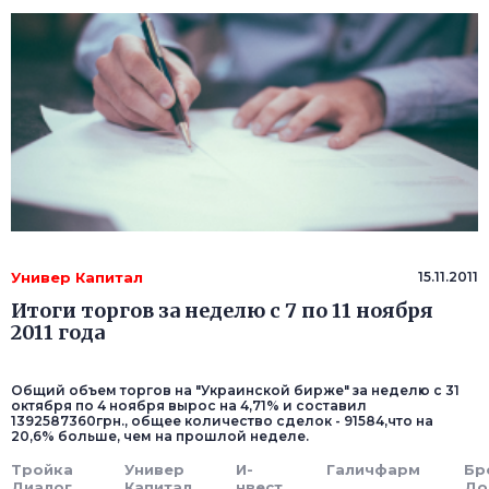
Универ Капитал
15.11.2011
Итоги торгов за неделю с 7 по 11 ноября
2011 года
Общий объем торгов на "Украинской бирже" за неделю с 31
октября по 4 ноября вырос на 4,71% и составил
1392587360грн., общее количество сделок - 91584,что на
20,6% больше, чем на прошлой неделе.
Тройка
Универ
И-
Галичфарм
Бр
Диалог
Капитал
нвест
До