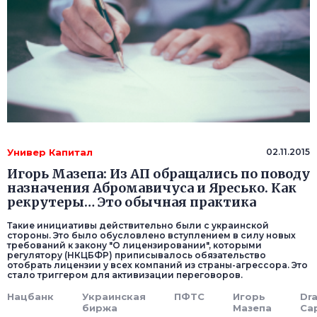
Универ Капитал
02.11.2015
Игорь Мазепа: Из АП обращались по поводу
назначения Абромавичуса и Яресько. Как
рекрутеры… Это обычная практика
Такие инициативы действительно были с украинской
стороны. Это было обусловлено вступлением в силу новых
требований к закону "О лицензировании", которыми
регулятору (НКЦБФР) приписывалось обязательство
отобрать лицензии у всех компаний из страны-агрессора. Это
стало триггером для активизации переговоров.
Нацбанк
Украинская
ПФТС
Игорь
Dr
биржа
Мазепа
Cap