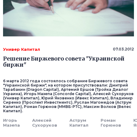
Универ Капитал
07.03.2012
Решение Биржевого совета "Украинской
биржи"
6 марта 2012 года состоялось собрание Биржевого совета
"Украинской биржи", на котором присутствовали: Дмитрий
Тарабакин (Dragon Capital), Артемий Ершов (Тройка Диалог
Украина), Игорь Мазепа (Concorde Capital), Алексей Сухоруков
(Универ Капитал), Юрий Яковенко (Ивекс Кэпитал), Владимир
Сиренко (Проспект Инвестментс), Руслан Магомедов (Аструм
Капитал), Роман Горюнов (ММВБ-РТС), Максим Волков (Велес
Капитал).
Игорь
Алексей
Аструм
Роман
Ю
Мазепа
Сухоруков
Капитал
Горюнов
Я