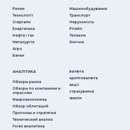
Ринки
Машинобудування
Технології
Транспорт
Стартапи
Нерухомість
Енергетика
Рітейл
Нафта і газ
Телеком
Металургія
Хімічна
Агро
Банки
АНАЛIТИКА
валюта
криптовалюта
Обзоры рынка
акції
Обзоры по компаниям и
страхування
отраслям
iвенти
Макроэкономика
Обзор облигаций
Прогнозы и стратегия
Технический анализ
Forex аналитика