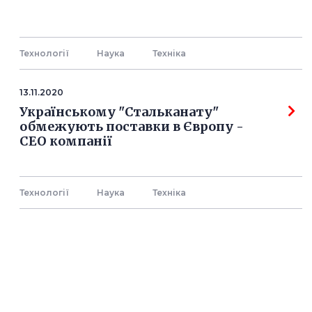
Технології
Наука
Технiка
13.11.2020
Українському "Стальканату"
обмежують поставки в Європу -
СЕО компанії
Технології
Наука
Технiка