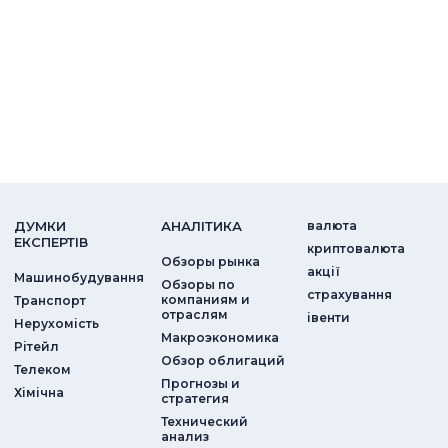
ДУМКИ
АНАЛIТИКА
валюта
ЕКСПЕРТIВ
криптовалюта
Обзоры рынка
акції
Машинобудування
Обзоры по
страхування
компаниям и
Транспорт
отраслям
iвенти
Нерухомість
Макроэкономика
Рітейл
Обзор облигаций
Телеком
Прогнозы и
Хімічна
стратегия
Технический
анализ