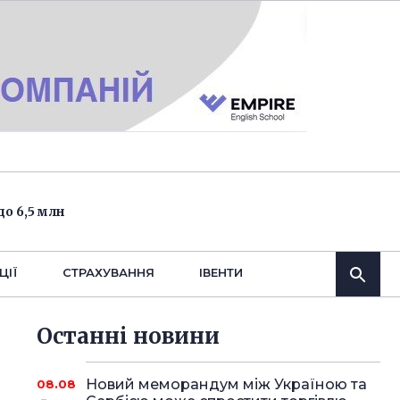
о 6,5 млн
ЦІЇ
СТРАХУВАННЯ
IВЕНТИ
Останнi новини
Новий меморандум між Україною та
08.08