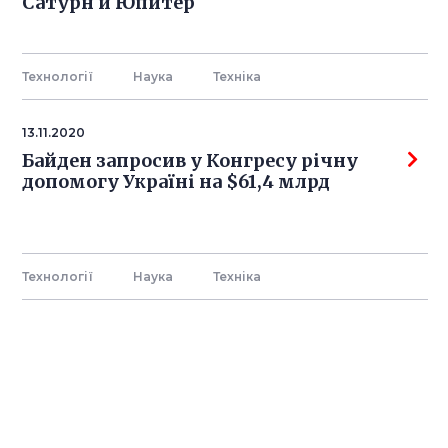
Сатурн и Юпитер
Технології
Наука
Технiка
13.11.2020
Байден запросив у Конгресу річну
допомогу Україні на $61,4 млрд
Технології
Наука
Технiка