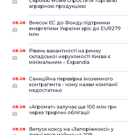
Сербією може спростити торгівлю
аграрною продукцією
Внесок ЄС до Фонду підтримки
08.08
енергетики України зріс до EUR279
млн
Рівень вакантності на ринку
08.08
складської нерухомості Києва є
мінімальним – Expandia
Санкційна перевірка іноземного
08.08
контрагента - чому назви компанії
недостатньо
«Агромат» залучає ще 100 млн грн
08.08
через трирічні облігації
Випуск коксу на «Запоріжкоксі» у
08.08
липні впав майже на 20%