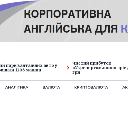
Чистий прибуток
ий парк вантажних авто у
«Укренергомашин» зріс д
овнили 1206 машин
грн
АНАЛIТИКА
ВАЛЮТА
КРИПТОВАЛЮТА
АК