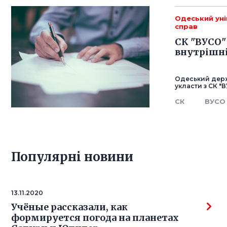
Одеський уні
справ
СК "ВУСО"
внутрішні
Одеський держ
укласти з СК "
СК
ВУСО
Популярнi новини
13.11.2020
Учёные рассказали, как
формируется погода на планетах