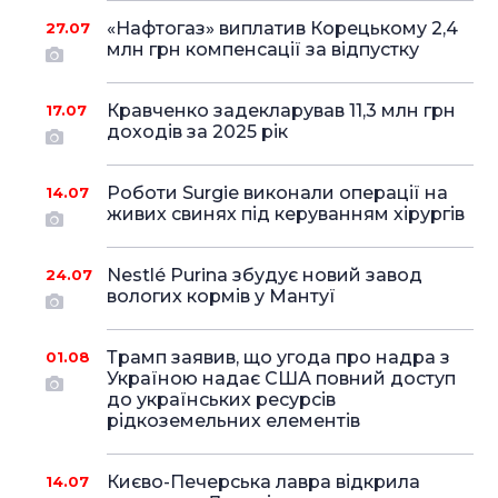
«Нафтогаз» виплатив Корецькому 2,4
27.07
млн грн компенсації за відпустку
Кравченко задекларував 11,3 млн грн
17.07
доходів за 2025 рік
Роботи Surgie виконали операції на
14.07
живих свинях під керуванням хірургів
Nestlé Purina збудує новий завод
24.07
вологих кормів у Мантуї
Трамп заявив, що угода про надра з
01.08
Україною надає США повний доступ
до українських ресурсів
рідкоземельних елементів
Києво-Печерська лавра відкрила
14.07