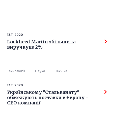
13.11.2020
Lockheed Martin збільшила
виручкуна 2%
Технології
Наука
Технiка
13.11.2020
Українському "Стальканату"
обмежують поставки в Європу -
СЕО компанії