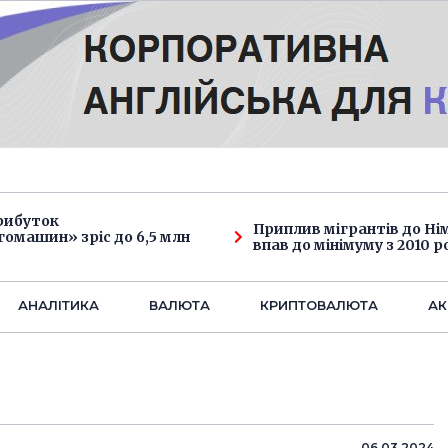
рибуток
Приплив мігрантів до Н
омашин» зріс до 6,5 млн
впав до мінімуму з 2010 р
АНАЛIТИКА
ВАЛЮТА
КРИПТОВАЛЮТА
АК
06.03.2024