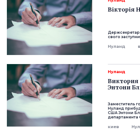
Нуланд
Вікторія Н
Держсекретар 
свого заступни
Нуланд
Нуланд
Виктория 
Энтони Бл
Заместитель г
Нуланд прибуд
США Энтони Бл
департамента 
киев
Ну