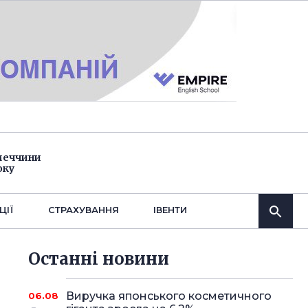
імеччини
оку
ЦІЇ
СТРАХУВАННЯ
IВЕНТИ
Останнi новини
Виручка японського косметичного
06.08