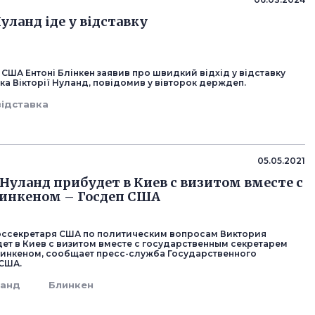
уланд іде у відставку
США Ентоні Блінкен заявив про швидкий відхід у відставку
ка Вікторії Нуланд, повідомив у вівторок держдеп.
відставка
05.05.2021
Нуланд прибудет в Киев с визитом вместе с
инкеном – Госдеп США
оссекретаря США по политическим вопросам Виктория
ет в Киев с визитом вместе с государственным секретарем
инкеном, сообщает пресс-служба Государственного
США.
ланд
Блинкен