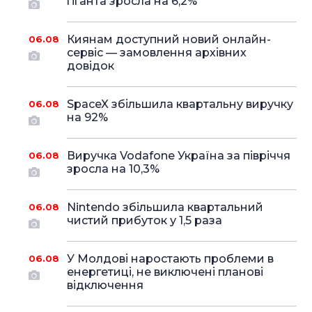
гіганта зросла на 6,2%
Киянам доступний новий онлайн-
06.08
сервіс — замовлення архівних
довідок
SpaceX збільшила квартальну виручку
06.08
на 92%
Виручка Vodafone Україна за півріччя
06.08
зросла на 10,3%
Nintendo збільшила квартальний
06.08
чистий прибуток у 1,5 раза
У Молдові наростають проблеми в
06.08
енергетиці, не виключені планові
відключення