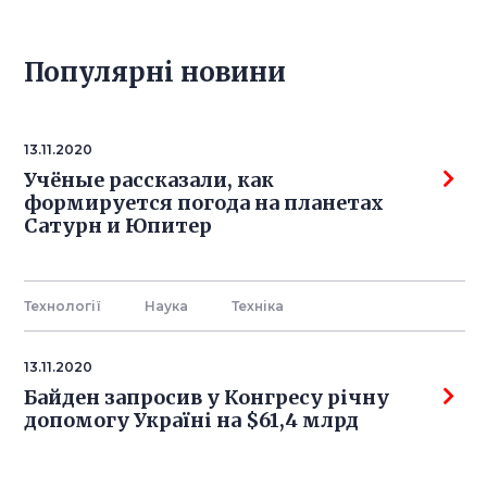
Популярнi новини
13.11.2020
Учёные рассказали, как
формируется погода на планетах
Сатурн и Юпитер
Технології
Наука
Технiка
13.11.2020
Байден запросив у Конгресу річну
допомогу Україні на $61,4 млрд