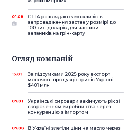
«Сумихімпром»
США розглядають можливість
01.08
запровадження застав у розмірі до
100 тис. доларів для частини
заявників на грін-карту
Огляд компаній
За підсумками 2025 року експорт
15.01
молочної продукції приніс Україні
$401 млн
Українські сировари закінчують рік зі
07.01
скороченням виробництва через
конкуренцію з імпортом
В Україні злетіли ціни на масло через
07.08