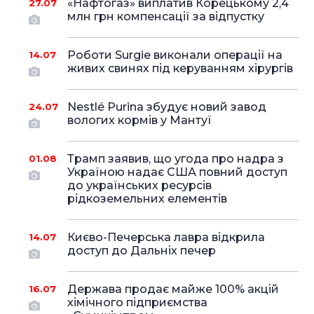
«Нафтогаз» виплатив Корецькому 2,4
27.07
млн грн компенсації за відпустку
Роботи Surgie виконали операції на
14.07
живих свинях під керуванням хірургів
Nestlé Purina збудує новий завод
24.07
вологих кормів у Мантуї
Трамп заявив, що угода про надра з
01.08
Україною надає США повний доступ
до українських ресурсів
рідкоземельних елементів
Києво-Печерська лавра відкрила
14.07
доступ до Дальніх печер
Держава продає майже 100% акцій
16.07
хімічного підприємства