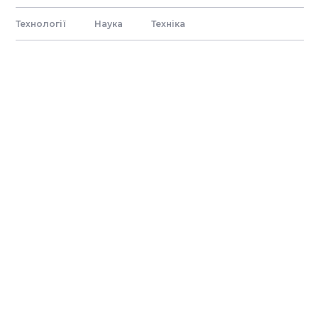
Технології
Наука
Технiка