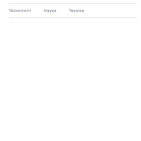
Технології
Наука
Технiка