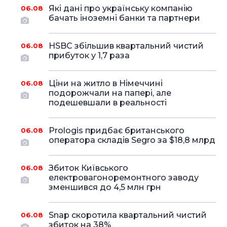
Які дані про українську компанію
06.08
бачать іноземні банки та партнери
HSBC збільшив квартальний чистий
06.08
прибуток у 1,7 раза
Ціни на житло в Німеччині
06.08
подорожчали на папері, але
подешевшали в реальності
Prologis придбає британського
06.08
оператора складів Segro за $18,8 млрд
Збиток Київського
06.08
електровагоноремонтного заводу
зменшився до 4,5 млн грн
Snap скоротила квартальний чистий
06.08
збиток на 38%