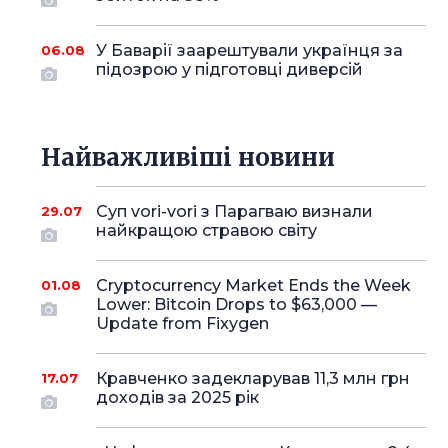
У Баварії заарештували українця за
06.08
підозрою у підготовці диверсій
Найважливіші новини
Суп vori-vori з Парагваю визнали
29.07
найкращою стравою світу
Cryptocurrency Market Ends the Week
01.08
Lower: Bitcoin Drops to $63,000 —
Update from Fixygen
Кравченко задекларував 11,3 млн грн
17.07
доходів за 2025 рік