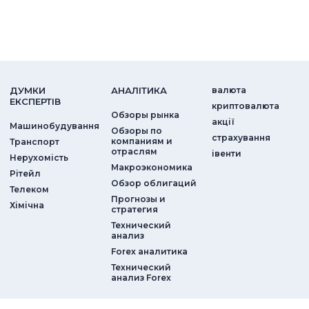
ДУМКИ
АНАЛIТИКА
валюта
ЕКСПЕРТIВ
криптовалюта
Обзоры рынка
акції
Машинобудування
Обзоры по
страхування
компаниям и
Транспорт
отраслям
iвенти
Нерухомість
Макроэкономика
Рітейл
Обзор облигаций
Телеком
Прогнозы и
Хімічна
стратегия
Технический
анализ
Forex аналитика
Технический
анализ Forex