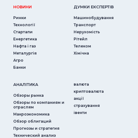
НОВИНИ
ДУМКИ ЕКСПЕРТIВ
Ринки
Машинобудування
Технології
Транспорт
Стартапи
Нерухомість
Енергетика
Рітейл
Нафта і газ
Телеком
Металургія
Хімічна
Агро
Банки
АНАЛIТИКА
валюта
криптовалюта
Обзоры рынка
акції
Обзоры по компаниям и
страхування
отраслям
iвенти
Макроэкономика
Обзор облигаций
Прогнозы и стратегия
Технический анализ