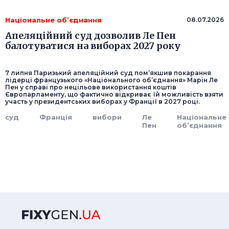
Національне об’єднання
08.07.2026
Апеляційний суд дозволив Ле Пен
балотуватися на виборах 2027 року
7 липня Паризький апеляційний суд пом’якшив покарання
лідерці французького «Національного об’єднання» Марін Ле
Пен у справі про нецільове використання коштів
Європарламенту, що фактично відкриває їй можливість взяти
участь у президентських виборах у Франції в 2027 році.
суд
Франція
вибори
Ле
Національне
Пен
об’єднання