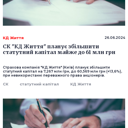
КД Життя
26.06.2024
СК "КД Життя" планує збільшити
статутний капітал майже до 61 млн грн
Страхова компанія "КД Життя" (Київ) планує збільшити
статутний капітал на 7,267 млн грн, до 60,569 млн грн (+13,6%),
при невикористанні переважного права акціонерів.
СК
статутний капітал
КД Життя