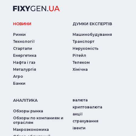
НОВИНИ
ДУМКИ ЕКСПЕРТIВ
Ринки
Машинобудування
Технології
Транспорт
Стартапи
Нерухомість
Енергетика
Рітейл
Нафта і газ
Телеком
Металургія
Хімічна
Агро
Банки
АНАЛIТИКА
валюта
криптовалюта
Обзоры рынка
акції
Обзоры по компаниям и
страхування
отраслям
iвенти
Макроэкономика