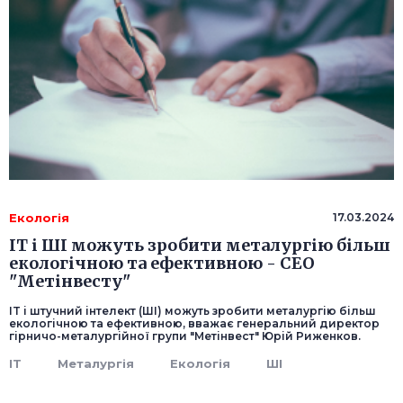
Екологія
17.03.2024
IT і ШІ можуть зробити металургію більш
екологічною та ефективною - CEO
"Метінвесту"
IT і штучний інтелект (ШІ) можуть зробити металургію більш
екологічною та ефективною, вважає генеральний директор
гірничо-металургійної групи "Метінвест" Юрій Риженков.
IT
Металургія
Екологія
ШІ