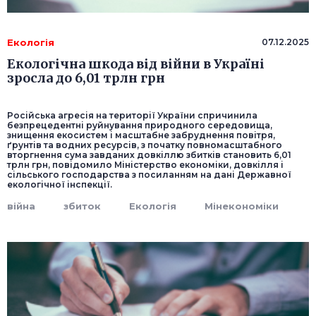
Екологія
07.12.2025
Екологічна шкода від війни в Україні
зросла до 6,01 трлн грн
Російська агресія на території України спричинила
безпрецедентні руйнування природного середовища,
знищення екосистем і масштабне забруднення повітря,
ґрунтів та водних ресурсів, з початку повномасштабного
вторгнення сума завданих довкіллю збитків становить 6,01
трлн грн, повідомило Міністерство економіки, довкілля і
сільського господарства з посиланням на дані Державної
екологічної інспекції.
війна
збиток
Екологія
Мінекономіки