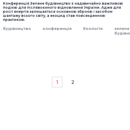
Конференція Зелене будівництво є надзвичайно важливою
подією для післявоєнного відновлення України. Адже для
росії енергія залишається основною зброєю і засобом
шантажу всього світу, а екоцид став повсякденною
практикою.
будівництво
конференція
Екологія
зелене
будівн
1
2