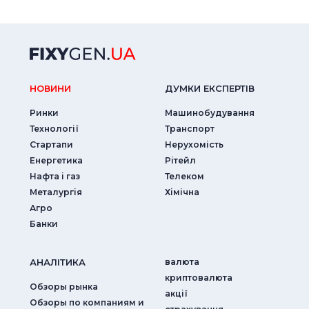
НОВИНИ
ДУМКИ ЕКСПЕРТIВ
Ринки
Машинобудування
Технології
Транспорт
Стартапи
Нерухомість
Енергетика
Рітейл
Нафта і газ
Телеком
Металургія
Хімічна
Агро
Банки
АНАЛIТИКА
валюта
криптовалюта
Обзоры рынка
акції
Обзоры по компаниям и