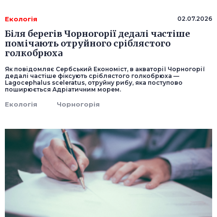
Екологія
02.07.2026
Біля берегів Чорногорії дедалі частіше
помічають отруйного сріблястого
голкобрюха
Як повідомляє Сербський Економіст, в акваторії Чорногорії
дедалі частіше фіксують сріблястого голкобрюха —
Lagocephalus sceleratus, отруйну рибу, яка поступово
поширюється Адріатичним морем.
Екологія
Чорногорія