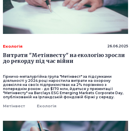
Екологія
26.06.2025
Витрати "Метінвесту" на екологію зросли
до рекорду під час війни
Гірничо-металургійна група "Метінвест" за підсумками
діяльності у 2024 році наростила витрати на охорону
довкілля на своїх підприємствах на 2% порівняно з
попереднім роком - до $170 млн, йдеться у презентації
"Метінвесту" на Barclays ESG Emerging Markets Corporate Day,
опублікованій на Ірландській фондовій біржі у середу.
Метінвест
Екологія