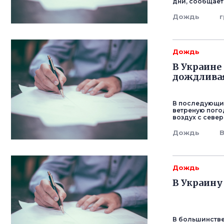
дни, сообщает
Дождь
г
Дождь
В Украине
дождливая
В последующие
ветреную пого
воздух с север
Дождь
Дождь
В Украину
В большинстве