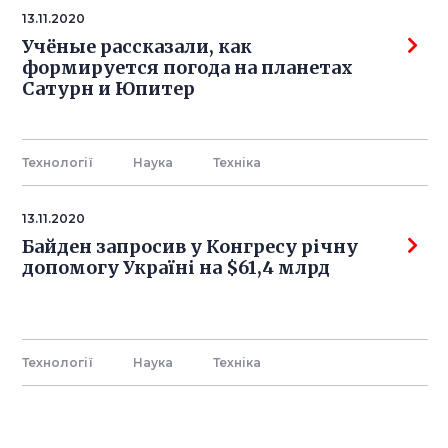
13.11.2020
Учёные рассказали, как
формируется погода на планетах
Сатурн и Юпитер
Технології
Наука
Технiка
13.11.2020
Байден запросив у Конгресу річну
допомогу Україні на $61,4 млрд
Технології
Наука
Технiка