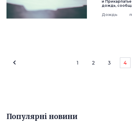
и Прикарпатье
дождь, сообща
Дождь
1
2
3
4
Популярнi новини