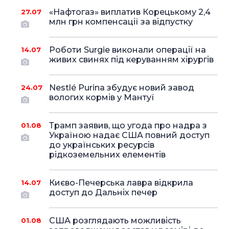
«Нафтогаз» виплатив Корецькому 2,4
27.07
млн грн компенсації за відпустку
Роботи Surgie виконали операції на
14.07
живих свинях під керуванням хірургів
Nestlé Purina збудує новий завод
24.07
вологих кормів у Мантуї
Трамп заявив, що угода про надра з
01.08
Україною надає США повний доступ
до українських ресурсів
рідкоземельних елементів
Києво-Печерська лавра відкрила
14.07
доступ до Дальніх печер
США розглядають можливість
01.08