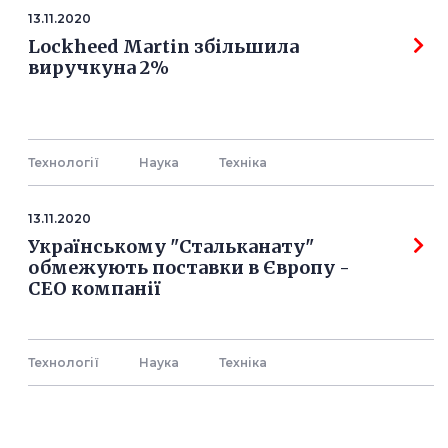
13.11.2020
Lockheed Martin збільшила
виручкуна 2%
Технології
Наука
Технiка
13.11.2020
Українському "Стальканату"
обмежують поставки в Європу -
СЕО компанії
Технології
Наука
Технiка