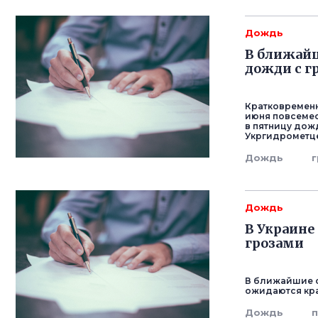
Дождь
В ближайш
дожди с г
Кратковременн
июня повсемес
в пятницу дож
Укргидрометце
Дождь
г
Дождь
В Украине
грозами
В ближайшие с
ожидаются кра
Дождь