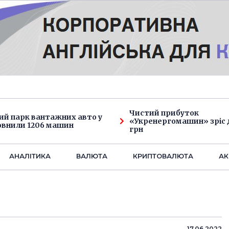
Чистий прибуток
ий парк вантажних авто у
«Укренергомашин» зріс д
овнили 1206 машин
грн
АНАЛIТИКА
ВАЛЮТА
КРИПТОВАЛЮТА
АК
17.06.2022