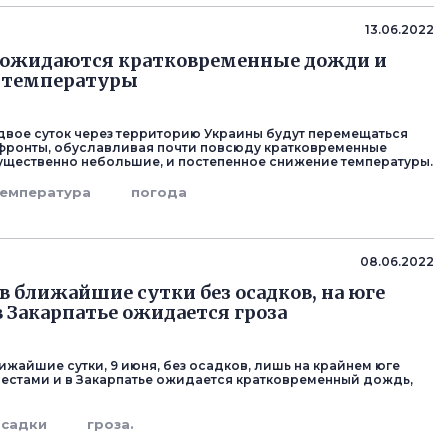
13.06.2022
 ожидаются кратковременные дожди и
 температуры
вое суток через территорию Украины будут перемещаться
фронты, обуславливая почти повсюду кратковременные
щественно небольшие, и постепенное снижение температуры.
температура
погода
08.06.2022
 в ближайшие сутки без осадков, на юге
в Закарпатье ожидается гроза
ижайшие сутки, 9 июня, без осадков, лишь на крайнем юге
местами и в Закарпатье ожидается кратковременный дождь,
осадки
гроза.