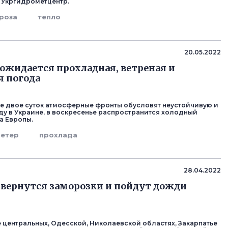
 Укргидрометцентр.
роза
тепло
20.05.2022
 ожидается прохладная, ветреная и
 погода
 двое суток атмосферные фронты обусловят неустойчивую и
ду в Украине, в воскресенье распространится холодный
а Европы.
Ветер
прохлада
28.04.2022
 вернутся заморозки и пойдут дожди
 центральных, Одесской, Николаевской областях, Закарпатье