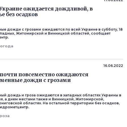
 Украине ожидается дождливой, в
е без осадков
ые дожди с грозами ожидаются по всей Украине в субботу, 18
ападных, Житомирской и Винницкой областей, сообщает
нтр.
погода
16.06.2022
 почти повсеместно ожидаются
менные дожди с грозами
ый дождь и гроза ожидаются в западных областях Украины в
юня, а днем местами также и Винницкой, Житомирской,
рниговской областях. На остальной территории без осадков,
гидрометцентр.
роза