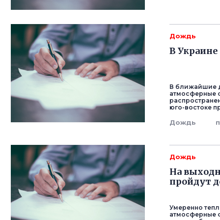
Дождь
В Украине
В ближайшие д
атмосферные ф
распространен
юго-востоке п
Дождь
Дождь
На выходн
пройдут д
Умеренно тепл
атмосферные ф