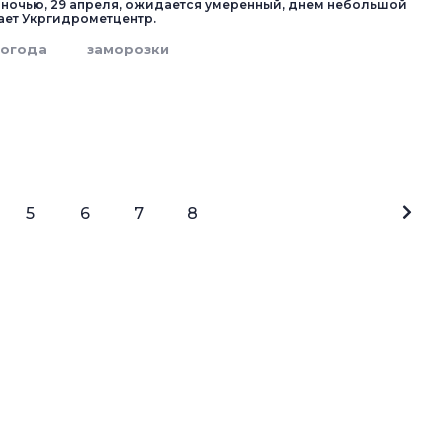
 ночью, 29 апреля, ожидается умеренный, днем небольшой
ет Укргидрометцентр.
погода
заморозки
5
6
7
8