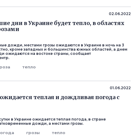
02.06.2022
ие дни в Украине будет тепло, в областях
розами
ые дожди, местами грозы ожидаются в Украине в ночь на 3
тно, кроме западных и большинства южных областей, а днем
ди ожидаются на востоке страны, сообщает
нтр.
роза
тепло
01.06.2022
 ожидается теплая и дождливая погода с
утки в Украине ожидается теплая погода, в стране
тковременные дожди, а местами грозы.
погода
грозы
тепло