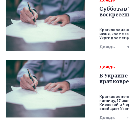
Дождь
Суббота в
воскресень
Кратковременн
июня, кроме з
Укргидрометце
Дождь
Дождь
В Украине
кратковре
Кратковременн
пятницу, 17 и
Киевской и Че
сообщает Укр
Дождь
г