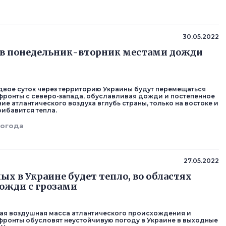
30.05.2022
 в понедельник-вторник местами дожди
вое суток через территорию Украины будут перемещаться
ронты с северо-запада, обуславливая дожди и постепенное
ие атлантического воздуха вглубь страны, только на востоке и
рибавится тепла.
погода
27.05.2022
ых в Украине будет тепло, во областях
ожди с грозами
ая воздушная масса атлантического происхождения и
ронты обусловят неустойчивую погоду в Украине в выходные