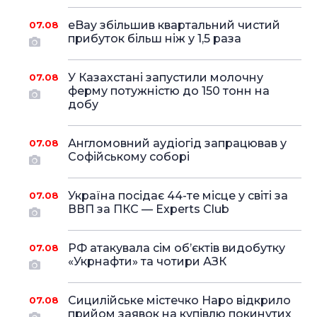
eBay збільшив квартальний чистий
07.08
прибуток більш ніж у 1,5 раза
У Казахстані запустили молочну
07.08
ферму потужністю до 150 тонн на
добу
Англомовний аудіогід запрацював у
07.08
Софійському соборі
Україна посідає 44-те місце у світі за
07.08
ВВП за ПКС — Experts Club
РФ атакувала сім об’єктів видобутку
07.08
«Укрнафти» та чотири АЗК
Сицилійське містечко Наро відкрило
07.08
прийом заявок на купівлю покинутих