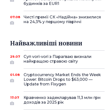
будинків за EUR1
Чисті премії СК «Надійна» знизилися
07.08
на 24,3% у першому півріччі
Найважливіші новини
Суп vori-vori з Парагваю визнали
29.07
найкращою стравою світу
Cryptocurrency Market Ends the Week
01.08
Lower: Bitcoin Drops to $63,000 —
Update from Fixygen
Кравченко задекларував 11,3 млн грн
17.07
доходів за 2025 рік