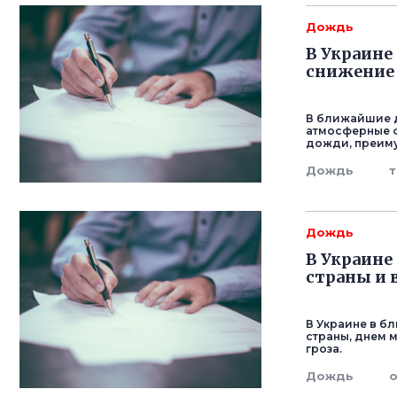
Дождь
В Украине
снижение
В ближайшие д
атмосферные 
дожди, преиму
Дождь
Дождь
В Украине
страны и 
В Украине в бл
страны, днем 
гроза.
Дождь