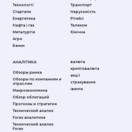
Технології
Транспорт
Стартапи
Нерухомість
Енергетика
Рітейл
Нафта і газ
Телеком
Металургія
Хімічна
Агро
Банки
АНАЛIТИКА
валюта
криптовалюта
Обзоры рынка
акції
Обзоры по компаниям и
страхування
отраслям
iвенти
Макроэкономика
Обзор облигаций
Прогнозы и стратегия
Технический анализ
Forex аналитика
Технический анализ
Forex