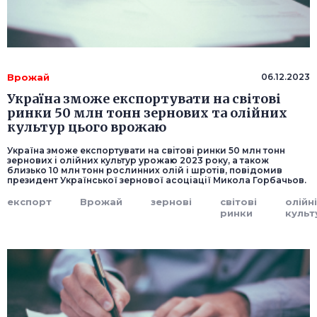
Врожай
06.12.2023
Україна зможе експортувати на світові
ринки 50 млн тонн зернових та олійних
культур цього врожаю
Україна зможе експортувати на світові ринки 50 млн тонн
зернових і олійних культур урожаю 2023 року, а також
близько 10 млн тонн рослинних олій і шротів, повідомив
президент Української зернової асоціації Микола Горбачьов.
експорт
Врожай
зернові
світові
олійні
ринки
культ