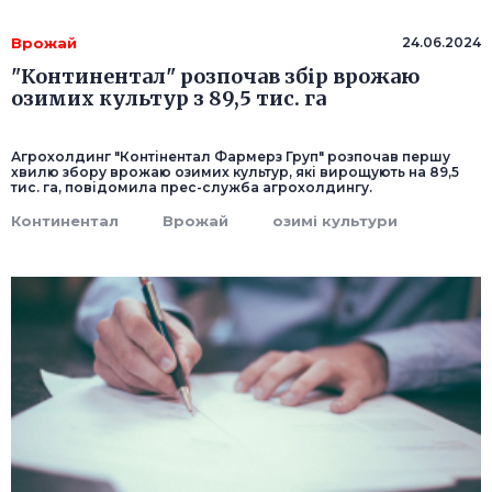
Врожай
24.06.2024
"Континентал" розпочав збір врожаю
озимих культур з 89,5 тис. га
Агрохолдинг "Контінентал Фармерз Груп" розпочав першу
хвилю збору врожаю озимих культур, які вирощують на 89,5
тис. га, повідомила прес-служба агрохолдингу.
Континентал
Врожай
озимі культури