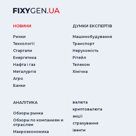
НОВИНИ
ДУМКИ ЕКСПЕРТIВ
Ринки
Машинобудування
Технології
Транспорт
Стартапи
Нерухомість
Енергетика
Рітейл
Нафта і газ
Телеком
Металургія
Хімічна
Агро
Банки
АНАЛIТИКА
валюта
криптовалюта
Обзоры рынка
акції
Обзоры по компаниям и
страхування
отраслям
iвенти
Макроэкономика