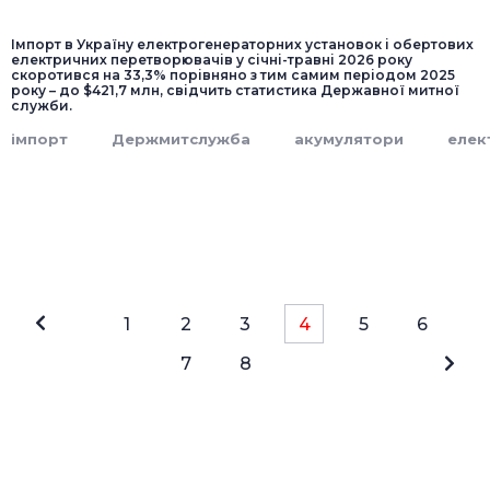
Імпорт в Україну електрогенераторних установок і обертових
електричних перетворювачів у січні-травні 2026 року
скоротився на 33,3% порівняно з тим самим періодом 2025
року – до $421,7 млн, свідчить статистика Державної митної
служби.
імпорт
Держмитслужба
акумулятори
елек
1
2
3
4
5
6
7
8