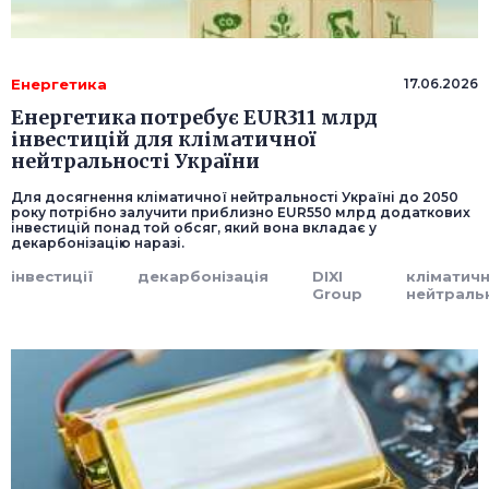
Енергетика
17.06.2026
Енергетика потребує EUR311 млрд
інвестицій для кліматичної
нейтральності України
Для досягнення кліматичної нейтральності Україні до 2050
року потрібно залучити приблизно EUR550 млрд додаткових
інвестицій понад той обсяг, який вона вкладає у
декарбонізацію наразі.
інвестиції
декарбонізація
DIXI
кліматич
Group
нейтраль