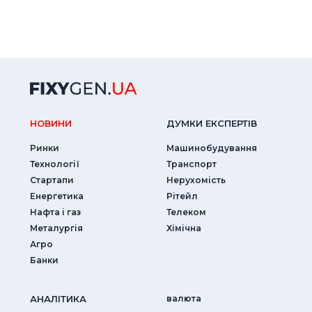
НОВИНИ
ДУМКИ ЕКСПЕРТIВ
Ринки
Машинобудування
Технології
Транспорт
Стартапи
Нерухомість
Енергетика
Рітейл
Нафта і газ
Телеком
Металургія
Хімічна
Агро
Банки
АНАЛIТИКА
валюта