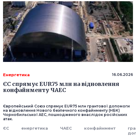
Енергетика
16.06.2026
ЄС спрямує EUR75 млн на відновлення
конфайнменту ЧАЕС
Європейський Союз спрямує EUR75 млн грантової допомоги
на відновлення Нового безпечного конфайнменту (НБК)
Чорнобильської АЕС, пошкодженого внаслідок російських
атак.
ЄС
енергетика
ЧАЕС
конфайнмент
гра
до