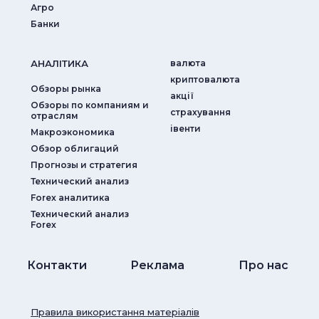
Агро
Банки
АНАЛIТИКА
валюта
криптовалюта
Обзоры рынка
акції
Обзоры по компаниям и
страхування
отраслям
iвенти
Макроэкономика
Обзор облигаций
Прогнозы и стратегия
Технический анализ
Forex аналитика
Технический анализ
Forex
Контакти
Реклама
Про нас
Правила використання матеріалів