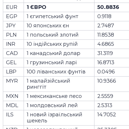
EUR
1 ЄВРО
50.8836
EGP
1 єгипетський фунт
0.9118
JPY
10 японських єн
2.7487
PLN
1 польський злотий
11.8538
INR
10 індійських рупій
4.6865
CAD
1 канадський долар
31.3119
GEL
1 грузинський ларі
16.8713
LBP
100 ліванських фунтів
0.0496
MYR
1 малайзійський
10.9366
ринггіт
MXN
1 мексиканське песо
2.5559
MDL
1 молдовський лей
2.5313
ILS
1 новий ізраїльський
14.7052
шекель