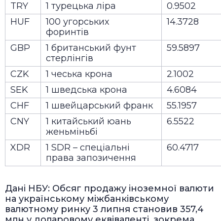
TRY
1 турецька ліра
0.9502
HUF
100 угорських
14.3728
форинтів
GBP
1 британський фунт
59.5897
стерлінгів
CZK
1 чеська крона
2.1002
SEK
1 шведська крона
4.6084
CHF
1 швейцарський франк
55.1957
CNY
1 китайський юань
6.5522
женьміньбі
XDR
1 SDR – спеціальні
60.4717
права запозичення
Дані НБУ: Обсяг продажу іноземної валюти
на українському міжбанківському
валютному ринку 3 липня становив 357,4
млн у доларовому еквіваленті, зокрема