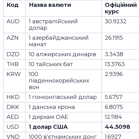
Код
Назва валюти
Офіційний
курс
AUD
1 австралійський
30.9232
долар
AZN
1 азербайджанський
26.1915
манат
DZD
10 алжирських динарів
3.3438
THB
10 тайських бат
13.3763
KRW
100
2.9396
південнокорейських
вон
HKD
1 гонконгівський долар
5.6757
DKK
1 данська крона
6.8075
AED
1 дирхам ОАЕ
12.1184
USD
1 долар США
44.5098
VND
1000 в’єтнамських донг
1.6927