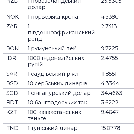
NZD
1 новозеландський
25.3305
долар
NOK
1 норвезька крона
4.5390
ZAR
1
2.7413
південноафриканський
ренд
RON
1 румунський лей
9.7225
IDR
1000 індонезійських
2.4755
рупій
SAR
1 саудівський ріял
11.8551
RSD
10 сербських динарів
4.3344
SGD
1 сінгапурський долар
34.4663
BDT
10 бангладеських так
3.6222
KZT
100 казахстанських
9.4647
теньге
TND
1 туніський динар
15.0778