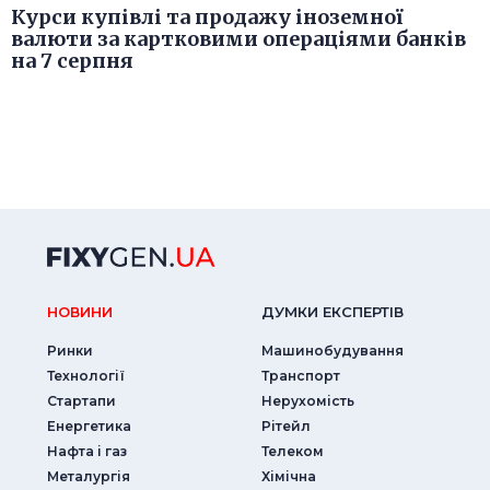
Курси купівлі та продажу іноземної
валюти за картковими операціями банків
на 7 серпня
НОВИНИ
ДУМКИ ЕКСПЕРТIВ
Ринки
Машинобудування
Технології
Транспорт
Стартапи
Нерухомість
Енергетика
Рітейл
Нафта і газ
Телеком
Металургія
Хімічна