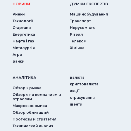
НОВИНИ
ДУМКИ ЕКСПЕРТIВ
Ринки
Машинобудування
Технології
Транспорт
Стартапи
Нерухомість
Енергетика
Рітейл
Нафта і газ
Телеком
Металургія
Хімічна
Агро
Банки
АНАЛIТИКА
валюта
криптовалюта
Обзоры рынка
акції
Обзоры по компаниям и
страхування
отраслям
iвенти
Макроэкономика
Обзор облигаций
Прогнозы и стратегия
Технический анализ