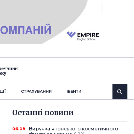
імеччини
оку
ЦІЇ
СТРАХУВАННЯ
IВЕНТИ
Останнi новини
Виручка японського косметичного
06.08