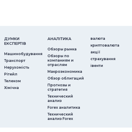
ДУМКИ
АНАЛIТИКА
валюта
ЕКСПЕРТIВ
криптовалюта
Обзоры рынка
акції
Машинобудування
Обзоры по
страхування
компаниям и
Транспорт
отраслям
iвенти
Нерухомість
Макроэкономика
Рітейл
Обзор облигаций
Телеком
Прогнозы и
Хімічна
стратегия
Технический
анализ
Forex аналитика
Технический
анализ Forex