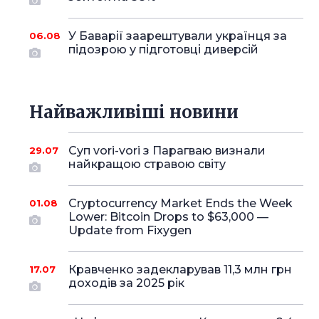
У Баварії заарештували українця за
06.08
підозрою у підготовці диверсій
Найважливіші новини
Суп vori-vori з Парагваю визнали
29.07
найкращою стравою світу
Cryptocurrency Market Ends the Week
01.08
Lower: Bitcoin Drops to $63,000 —
Update from Fixygen
Кравченко задекларував 11,3 млн грн
17.07
доходів за 2025 рік