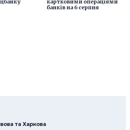
ацбанку
картковими операціями
банків на 6 серпня
ьвова та Харкова