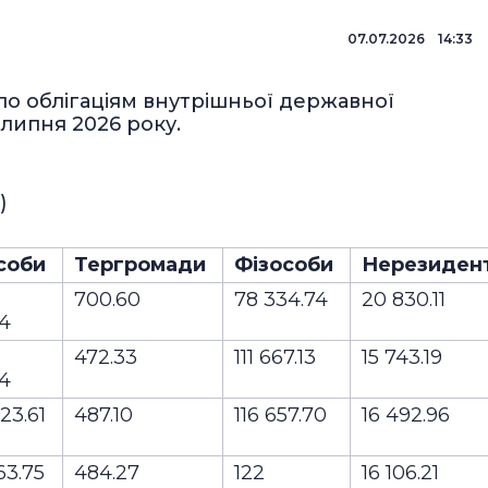
07.07.2026 14:33
по облігаціям внутрішньої державної
 липня 2026 року.
)
соби
Тергромади
Фізособи
Нерезиден
700.60
78 334.74
20 830.11
04
472.33
111 667.13
15 743.19
44
23.61
487.10
116 657.70
16 492.96
63.75
484.27
122
16 106.21