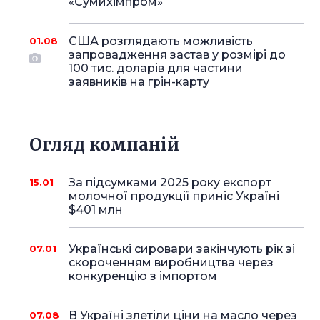
«Сумихімпром»
США розглядають можливість
01.08
запровадження застав у розмірі до
100 тис. доларів для частини
заявників на грін-карту
Огляд компаній
За підсумками 2025 року експорт
15.01
молочної продукції приніс Україні
$401 млн
Українські сировари закінчують рік зі
07.01
скороченням виробництва через
конкуренцію з імпортом
В Україні злетіли ціни на масло через
07.08