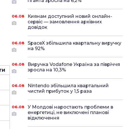
гіганта зросла на 6,2%
Киянам доступний новий онлайн-
06.08
сервіс — замовлення архівних
довідок
SpaceX збільшила квартальну виручку
06.08
на 92%
Виручка Vodafone Україна за півріччя
06.08
ти
зросла на 10,3%
Nintendo збільшила квартальний
06.08
чистий прибуток у 1,5 раза
У Молдові наростають проблеми в
06.08
енергетиці, не виключені планові
відключення