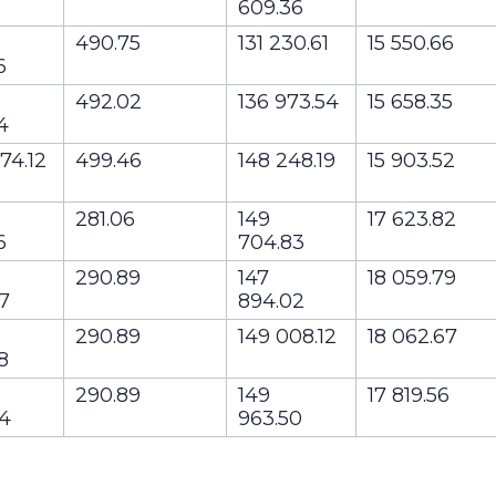
609.36
490.75
131 230.61
15 550.66
26
492.02
136 973.54
15 658.35
74
74.12
499.46
148 248.19
15 903.52
281.06
149
17 623.82
56
704.83
290.89
147
18 059.79
07
894.02
290.89
149 008.12
18 062.67
98
290.89
149
17 819.56
84
963.50