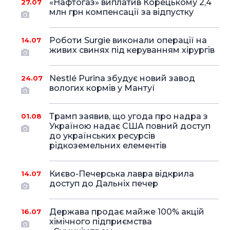
«Нафтогаз» виплатив Корецькому 2,4
27.07
млн грн компенсації за відпустку
Роботи Surgie виконали операції на
14.07
живих свинях під керуванням хірургів
Nestlé Purina збудує новий завод
24.07
вологих кормів у Мантуї
Трамп заявив, що угода про надра з
01.08
Україною надає США повний доступ
до українських ресурсів
рідкоземельних елементів
Києво-Печерська лавра відкрила
14.07
доступ до Дальніх печер
Держава продає майже 100% акцій
16.07
хімічного підприємства