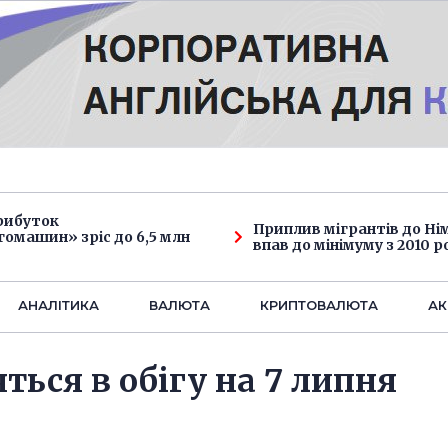
рибуток
Приплив мігрантів до Н
омашин» зріс до 6,5 млн
впав до мінімуму з 2010 р
АНАЛIТИКА
ВАЛЮТА
КРИПТОВАЛЮТА
АК
ться в обігу на 7 липня