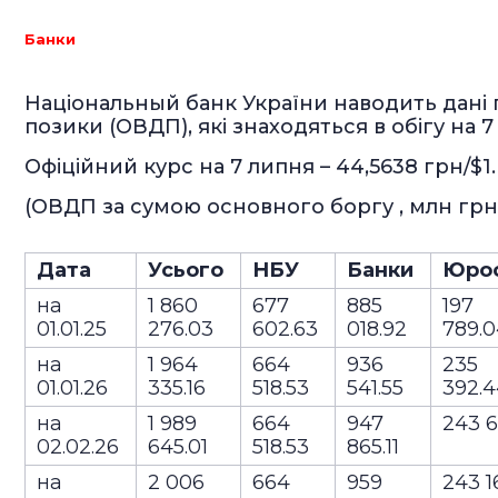
Банки
Національный банк України наводить дані 
позики (ОВДП), які знаходяться в обігу на 7
Офіційний курс на 7 липня – 44,5638 грн/$1.
(ОВДП за сумою основного боргу , млн грн
Дата
Усього
НБУ
Банки
Юро
на
1 860
677
885
197
01.01.25
276.03
602.63
018.92
789.
на
1 964
664
936
235
01.01.26
335.16
518.53
541.55
392.
на
1 989
664
947
243 6
02.02.26
645.01
518.53
865.11
на
2 006
664
959
243 1