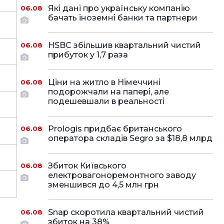
Які дані про українську компанію
06.08
бачать іноземні банки та партнери
HSBC збільшив квартальний чистий
06.08
прибуток у 1,7 раза
Ціни на житло в Німеччині
06.08
подорожчали на папері, але
подешевшали в реальності
Prologis придбає британського
06.08
оператора складів Segro за $18,8 млрд
Збиток Київського
06.08
електровагоноремонтного заводу
зменшився до 4,5 млн грн
Snap скоротила квартальний чистий
06.08
збиток на 38%