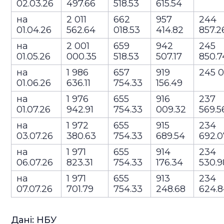
02.03.26
497.66
518.53
615.54
на
2 011
662
957
244
01.04.26
562.64
018.53
414.82
857.
на
2 001
659
942
245
01.05.26
000.35
518.53
507.17
850.
на
1 986
657
919
245 0
01.06.26
636.11
754.33
156.49
на
1 976
655
916
237
01.07.26
942.91
754.33
009.32
569.
на
1 972
655
915
234
03.07.26
380.63
754.33
689.54
692.
на
1 971
655
914
234
06.07.26
823.31
754.33
176.34
530.
на
1 971
655
913
234
07.07.26
701.79
754.33
248.68
624.
Дані: НБУ