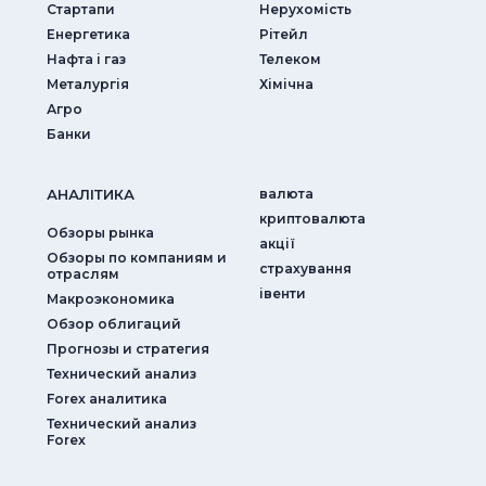
Стартапи
Нерухомість
Енергетика
Рітейл
Нафта і газ
Телеком
Металургія
Хімічна
Агро
Банки
АНАЛIТИКА
валюта
криптовалюта
Обзоры рынка
акції
Обзоры по компаниям и
страхування
отраслям
iвенти
Макроэкономика
Обзор облигаций
Прогнозы и стратегия
Технический анализ
Forex аналитика
Технический анализ
Forex