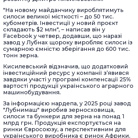
"На новому майданчику вироблятимуть
силоси великої місткості – до 50 тис.
кубометрів. Інвестиції у новий проєкт
складають $2 млн", – написав він у
Facebook у четвер, додавши, що наразі
завод у Лубнах щороку виробляє силоси із
сумарною ємністю зберігання до 600 тис.
тонн зерна.
Кисилевський відзначив, що додатковий
інвестиційний ресурс у компанії з’явився
завдяки участі у програмі компенсації 25%
вартості продукції українського аграрного
машинобудування.
За інформацією нардепа, у 2025 році завод
"Лубнимаш" виробив зерносховища,
силоси та бункери для зерна на понад 1
млрд грн. Продукція експортується на
ринки Євросоюзу, а перспективним для
українського виробника є ринок Африки.