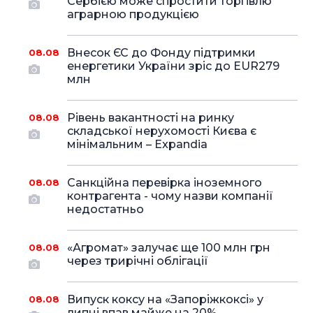
Сербією може спростити торгівлю
аграрною продукцією
Внесок ЄС до Фонду підтримки
08.08
енергетики України зріс до EUR279
млн
Рівень вакантності на ринку
08.08
складської нерухомості Києва є
мінімальним – Expandia
Санкційна перевірка іноземного
08.08
контрагента - чому назви компанії
недостатньо
«Агромат» залучає ще 100 млн грн
08.08
через трирічні облігації
Випуск коксу на «Запоріжкоксі» у
08.08
липні впав майже на 20%