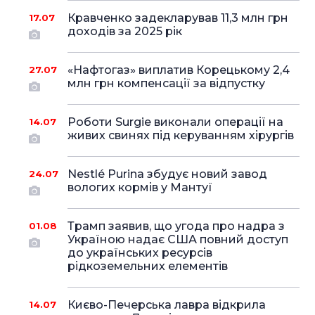
Кравченко задекларував 11,3 млн грн
17.07
доходів за 2025 рік
«Нафтогаз» виплатив Корецькому 2,4
27.07
млн грн компенсації за відпустку
Роботи Surgie виконали операції на
14.07
живих свинях під керуванням хірургів
Nestlé Purina збудує новий завод
24.07
вологих кормів у Мантуї
Трамп заявив, що угода про надра з
01.08
Україною надає США повний доступ
до українських ресурсів
рідкоземельних елементів
Києво-Печерська лавра відкрила
14.07