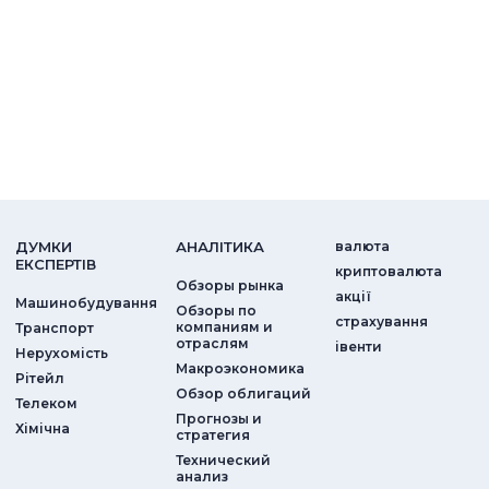
ДУМКИ
АНАЛIТИКА
валюта
ЕКСПЕРТIВ
криптовалюта
Обзоры рынка
акції
Машинобудування
Обзоры по
страхування
компаниям и
Транспорт
отраслям
iвенти
Нерухомість
Макроэкономика
Рітейл
Обзор облигаций
Телеком
Прогнозы и
Хімічна
стратегия
Технический
анализ