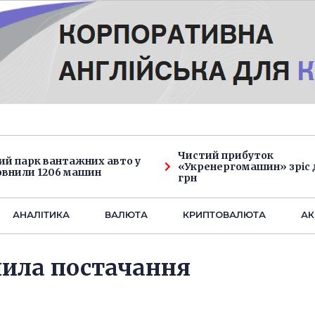
Чистий прибуток
ий парк вантажних авто у
«Укренергомашин» зріс д
овнили 1206 машин
грн
АНАЛIТИКА
ВАЛЮТА
КРИПТОВАЛЮТА
АК
ьшила постачання