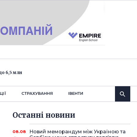
о 6,5 млн
ЦІЇ
СТРАХУВАННЯ
IВЕНТИ
Останнi новини
Новий меморандум між Україною та
08.08