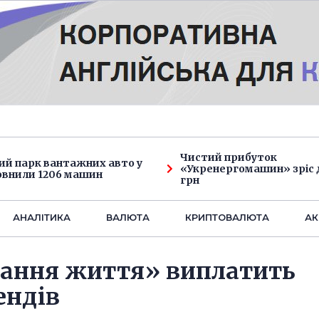
Чистий прибуток
ий парк вантажних авто у
«Укренергомашин» зріс д
овнили 1206 машин
грн
АНАЛIТИКА
ВАЛЮТА
КРИПТОВАЛЮТА
АК
вання життя» виплатить
ендів