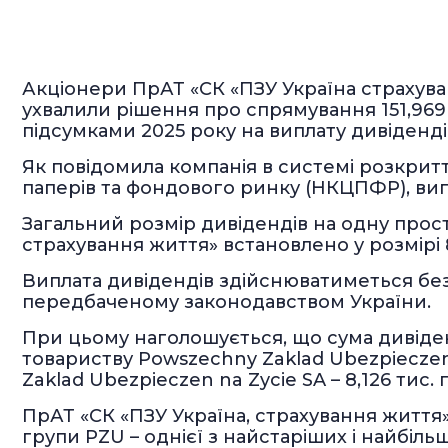
Акціонери ПрАТ «СК «ПЗУ Україна страхуван
ухвалили рішення про спрямування 151,969
підсумками 2025 року на виплату дивіденді
Як повідомила компанія в системі розкриття
паперів та фондового ринку (НКЦПФР), випл
Загальний розмір дивідендів на одну прос
страхування життя» встановлено у розмірі 8
Виплата дивідендів здійснюватиметься бе
передбаченому законодавством України.
При цьому наголошується, що сума дивіде
товариству Powszechny Zaklad Ubezpieczen
Zaklad Ubezpieczen na Zycie SA – 8,126 тис. 
ПрАТ «СК «ПЗУ Україна, страхування життя»
групи PZU – однієї з найстаріших і найбіль