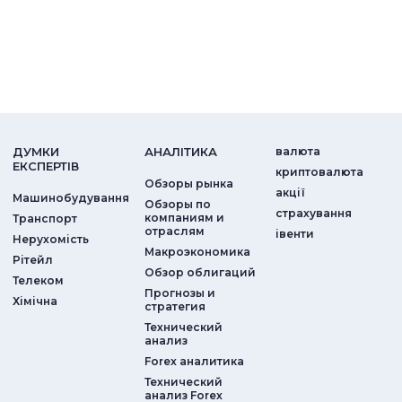
ДУМКИ
АНАЛIТИКА
валюта
ЕКСПЕРТIВ
криптовалюта
Обзоры рынка
акції
Машинобудування
Обзоры по
страхування
компаниям и
Транспорт
отраслям
iвенти
Нерухомість
Макроэкономика
Рітейл
Обзор облигаций
Телеком
Прогнозы и
Хімічна
стратегия
Технический
анализ
Forex аналитика
Технический
анализ Forex