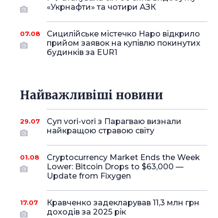
«Укрнафти» та чотири АЗК
Сицилійське містечко Наро відкрило
07.08
прийом заявок на купівлю покинутих
будинків за EUR1
Найважливіші новини
Суп vori-vori з Парагваю визнали
29.07
найкращою стравою світу
Cryptocurrency Market Ends the Week
01.08
Lower: Bitcoin Drops to $63,000 —
Update from Fixygen
Кравченко задекларував 11,3 млн грн
17.07
доходів за 2025 рік