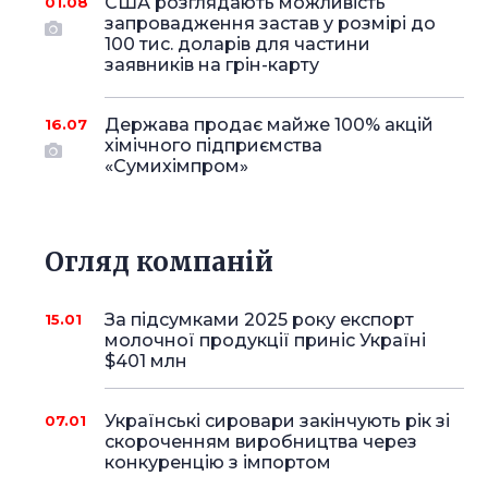
США розглядають можливість
01.08
запровадження застав у розмірі до
100 тис. доларів для частини
заявників на грін-карту
Держава продає майже 100% акцій
16.07
хімічного підприємства
«Сумихімпром»
Огляд компаній
За підсумками 2025 року експорт
15.01
молочної продукції приніс Україні
$401 млн
Українські сировари закінчують рік зі
07.01
скороченням виробництва через
конкуренцію з імпортом