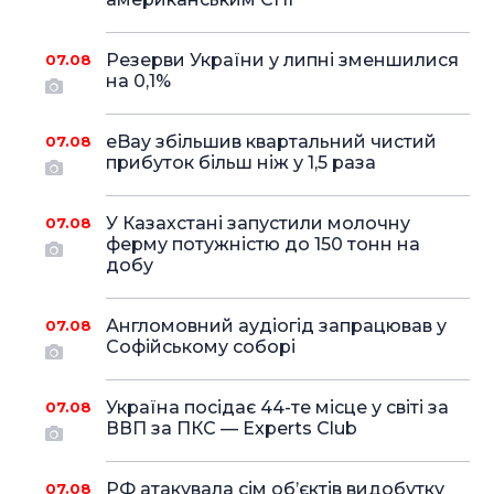
Резерви України у липні зменшилися
07.08
на 0,1%
eBay збільшив квартальний чистий
07.08
прибуток більш ніж у 1,5 раза
У Казахстані запустили молочну
07.08
ферму потужністю до 150 тонн на
добу
Англомовний аудіогід запрацював у
07.08
Софійському соборі
Україна посідає 44-те місце у світі за
07.08
ВВП за ПКС — Experts Club
РФ атакувала сім об’єктів видобутку
07.08