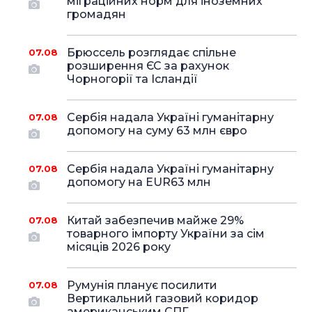
міграційних норм для іноземних
громадян
Брюссель розглядає спільне
07.08
розширення ЄС за рахунок
Чорногорії та Ісландії
Сербія надала Україні гуманітарну
07.08
допомогу на суму 63 млн євро
Сербія надала Україні гуманітарну
07.08
допомогу на EUR63 млн
Китай забезпечив майже 29%
07.08
товарного імпорту України за сім
місяців 2026 року
Румунія планує посилити
07.08
Вертикальний газовий коридор
американським СПГ