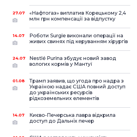
«Нафтогаз» виплатив Корецькому 2,4
27.07
млн грн компенсації за відпустку
Роботи Surgie виконали операції на
14.07
живих свинях під керуванням хірургів
Nestlé Purina збудує новий завод
24.07
вологих кормів у Мантуї
Трамп заявив, що угода про надра з
01.08
Україною надає США повний доступ
до українських ресурсів
рідкоземельних елементів
Києво-Печерська лавра відкрила
14.07
доступ до Дальніх печер