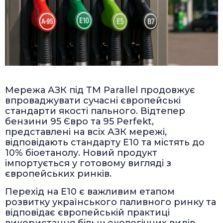
Мережа АЗК під ТМ Parallel продовжує
впроваджувати сучасні європейські
стандарти якості пального. Відтепер
бензини 95 Євро та 95 Perfekt,
представлені на всіх АЗК мережі,
відповідають стандарту Е10 та містять до
10% біоетанолу. Новий продукт
імпортується у готовому вигляді з
європейських ринків.
Перехід на Е10 є важливим етапом
розвитку українського паливного ринку та
відповідає європейській практиці
використання більш екологічних видів