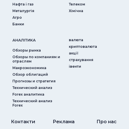
Нафта і газ
Телеком
Металургія
Хімічна
Агро
Банки
АНАЛIТИКА
валюта
криптовалюта
Обзоры рынка
акції
Обзоры по компаниям и
страхування
отраслям
iвенти
Макроэкономика
Обзор облигаций
Прогнозы и стратегия
Технический анализ
Forex аналитика
Технический анализ
Forex
Контакти
Реклама
Про нас