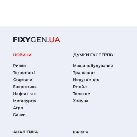
НОВИНИ
ДУМКИ ЕКСПЕРТIВ
Ринки
Машинобудування
Технології
Транспорт
Стартапи
Нерухомість
Енергетика
Рітейл
Нафта і газ
Телеком
Металургія
Хімічна
Агро
Банки
АНАЛIТИКА
валюта