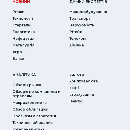
НОВИНИ
ДУМКИ ЕКСПЕРТIВ
Ринки
Машинобудування
Технології
Транспорт
Стартапи
Нерухомість
Енергетика
Рітейл
Нафта і газ
Телеком
Металургія
Хімічна
Агро
Банки
АНАЛIТИКА
валюта
криптовалюта
Обзоры рынка
акції
Обзоры по компаниям и
страхування
отраслям
iвенти
Макроэкономика
Обзор облигаций
Прогнозы и стратегия
Технический анализ
Forex аналитика