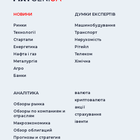
НОВИНИ
ДУМКИ ЕКСПЕРТIВ
Ринки
Машинобудування
Технології
Транспорт
Стартапи
Нерухомість
Енергетика
Рітейл
Нафта і газ
Телеком
Металургія
Хімічна
Агро
Банки
АНАЛIТИКА
валюта
криптовалюта
Обзоры рынка
акції
Обзоры по компаниям и
страхування
отраслям
iвенти
Макроэкономика
Обзор облигаций
Прогнозы и стратегия