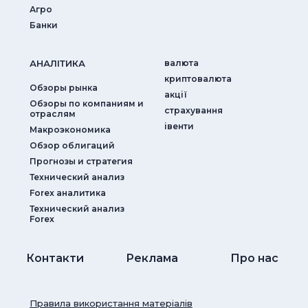
Агро
Банки
АНАЛIТИКА
валюта
криптовалюта
Обзоры рынка
акції
Обзоры по компаниям и
страхування
отраслям
iвенти
Макроэкономика
Обзор облигаций
Прогнозы и стратегия
Технический анализ
Forex аналитика
Технический анализ
Forex
Контакти
Реклама
Про нас
Правила використання матеріалів