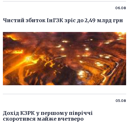
06.08
Чистий збиток ІнГЗК зріс до 2,49 млрд грн
05.08
Дохід КЗРК у першому півріччі
скоротився майже вчетверо