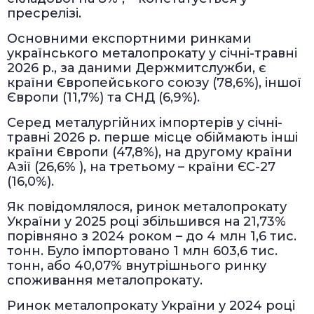
пресрелізі.
Основними експортними ринками
українського металопрокату у січні-травні
2026 р., за даними Держмитслужби, є
країни Європейського союзу (78,6%), іншої
Європи (11,7%) та СНД (6,9%).
Серед металургійних імпортерів у січні-
травні 2026 р. перше місце обіймають інші
країни Європи (47,8%), на другому країни
Азії (26,6% ), на третьому – країни ЄС-27
(16,0%).
Як повідомлялося, ринок металопрокату
України у 2025 році збільшився на 21,73%
порівняно з 2024 роком – до 4 млн 1,6 тис.
тонн. Було імпортовано 1 млн 603,6 тис.
тонн, або 40,07% внутрішнього ринку
споживання металопрокату.
Ринок металопрокату України у 2024 році