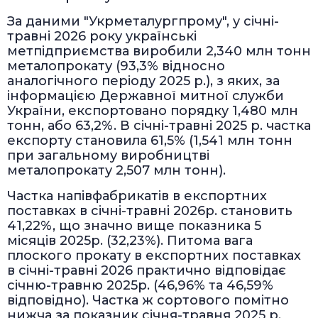
За даними "Укрметалургпрому", у січні-
травні 2026 року українські
метпідприємства виробили 2,340 млн тонн
металопрокату (93,3% відносно
аналогічного періоду 2025 р.), з яких, за
інформацією Державної митної служби
України, експортовано порядку 1,480 млн
тонн, або 63,2%. В січні-травні 2025 р. частка
експорту становила 61,5% (1,541 млн тонн
при загальному виробництві
металопрокату 2,507 млн тонн).
Частка напівфабрикатів в експортних
поставках в січні-травні 2026р. становить
41,22%, що значно вище показника 5
місяців 2025р. (32,23%). Питома вага
плоского прокату в експортних поставках
в січні-травні 2026 практично відповідає
січню-травню 2025р. (46,96% та 46,59%
відповідно). Частка ж сортового помітно
нижча за показник січня-травня 2025 р.