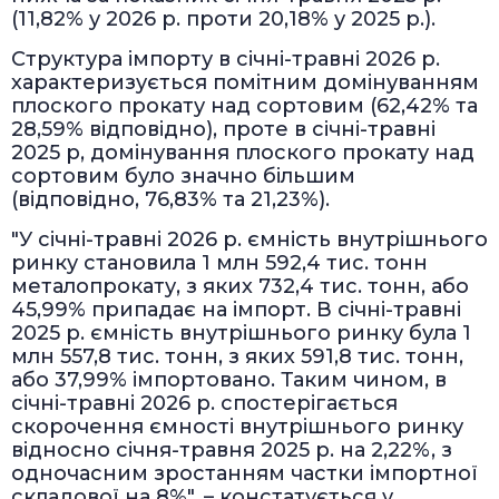
(11,82% у 2026 р. проти 20,18% у 2025 р.).
Структура імпорту в січні-травні 2026 р.
характеризується помітним домінуванням
плоского прокату над сортовим (62,42% та
28,59% відповідно), проте в січні-травні
2025 р, домінування плоского прокату над
сортовим було значно більшим
(відповідно, 76,83% та 21,23%).
"У січні-травні 2026 р. ємність внутрішнього
ринку становила 1 млн 592,4 тис. тонн
металопрокату, з яких 732,4 тис. тонн, або
45,99% припадає на імпорт. В січні-травні
2025 р. ємність внутрішнього ринку була 1
млн 557,8 тис. тонн, з яких 591,8 тис. тонн,
або 37,99% імпортовано. Таким чином, в
січні-травні 2026 р. спостерігається
скорочення ємності внутрішнього ринку
відносно січня-травня 2025 р. на 2,22%, з
одночасним зростанням частки імпортної
складової на 8%", – констатується у