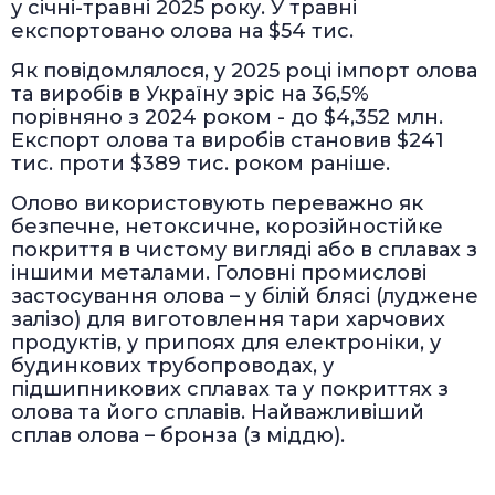
у січні-травні 2025 року. У травні
експортовано олова на $54 тис.
Як повідомлялося, у 2025 році імпорт олова
та виробів в Україну зріс на 36,5%
порівняно з 2024 роком - до $4,352 млн.
Експорт олова та виробів становив $241
тис. проти $389 тис. роком раніше.
Олово використовують переважно як
безпечне, нетоксичне, корозійностійке
покриття в чистому вигляді або в сплавах з
іншими металами. Головні промислові
застосування олова – у білій блясі (луджене
залізо) для виготовлення тари харчових
продуктів, у припоях для електроніки, у
будинкових трубопроводах, у
підшипникових сплавах та у покриттях з
олова та його сплавів. Найважливіший
сплав олова – бронза (з міддю).