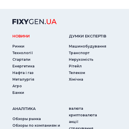
НОВИНИ
ДУМКИ ЕКСПЕРТIВ
Ринки
Машинобудування
Технології
Транспорт
Стартапи
Нерухомість
Енергетика
Рітейл
Нафта і газ
Телеком
Металургія
Хімічна
Агро
Банки
АНАЛIТИКА
валюта
криптовалюта
Обзоры рынка
акції
Обзоры по компаниям и
страхування