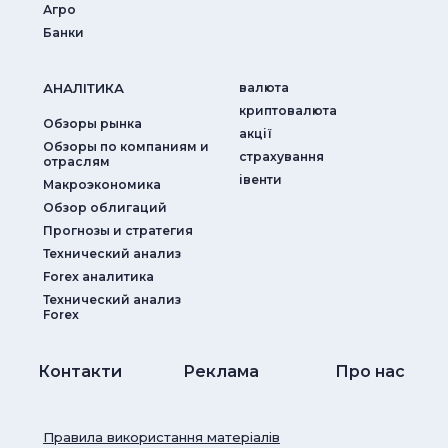
Агро
Банки
АНАЛIТИКА
валюта
криптовалюта
Обзоры рынка
акції
Обзоры по компаниям и
страхування
отраслям
iвенти
Макроэкономика
Обзор облигаций
Прогнозы и стратегия
Технический анализ
Forex аналитика
Технический анализ
Forex
Контакти
Реклама
Про нас
Правила використання матеріалів