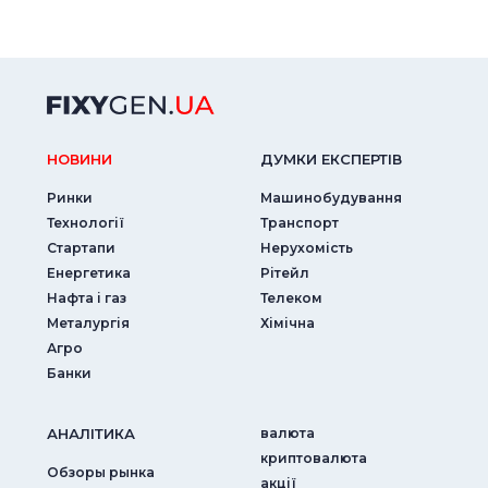
НОВИНИ
ДУМКИ ЕКСПЕРТIВ
Ринки
Машинобудування
Технології
Транспорт
Стартапи
Нерухомість
Енергетика
Рітейл
Нафта і газ
Телеком
Металургія
Хімічна
Агро
Банки
АНАЛIТИКА
валюта
криптовалюта
Обзоры рынка
акції