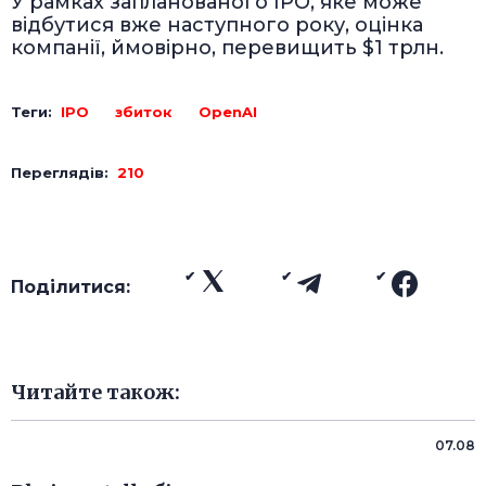
У рамках запланованого IPO, яке може
відбутися вже наступного року, оцінка
компанії, ймовірно, перевищить $1 трлн.
Теги:
IPO
збиток
OpenAI
Переглядів:
210
Поділитися:
Читайте також:
07.08