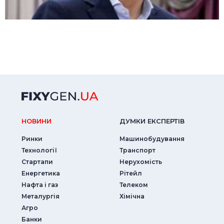
НОВИНИ
ДУМКИ ЕКСПЕРТIВ
Ринки
Машинобудування
Технології
Транспорт
Стартапи
Нерухомість
Енергетика
Рітейл
Нафта і газ
Телеком
Металургія
Хімічна
Агро
Банки