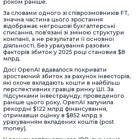
роком раніше.
За словами одного зі співрозмовників FT,
значна частина цього зростання
відображає негрошові бухгалтерські
списання, пов’язані зі зміною структури
компанії, а не результати її основної
діяльності. Без урахування разових
факторів збиток у 2025 році становив $8
млрд.
Досі OpenAI вдавалося покривати
зростаючий збиток за рахунок інвесторів,
які охоче вкладають кошти в найбільш
перспективних гравців ринку ШІ. За
підсумками інвестраунду, проведеного
раніше цього року, OpenAI залучила
рекордні $122 млрд фінансування,
отримавши оцінку в $852 млрд з
урахуванням вкладених коштів (post
money).