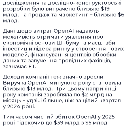
дослідження та дослідно-конструкторські
розробки було витрачено близько $19
млрд, на продаж та маркетинг – близько $6
млрд.
Дані щодо витрат OpenAI надають
можливість отримати уявлення про
економічні основи ШІ-буму та масштаби
інвестицій лідера ринку у створення нових
моделей, фінансування центрів обробки
даних та залучення провідних фахівців,
зазначає FT.
Доходи компанії теж значно зросли.
Виручка OpenAI минулого року становила
близько $13 млрд. При цьому наприкінці
року компанія заробляла по $2 млрд на
місяць – удвічі більше, ніж за цілий квартал
у 2024 році.
Тим часом чистий збиток OpenAI у 2025
році підскочив до $39 млрд з $5 млрд