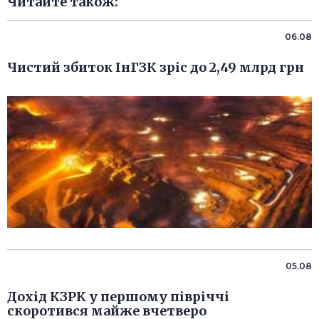
Читайте також:
06.08
Чистий збиток ІнГЗК зріс до 2,49 млрд грн
05.08
Дохід КЗРК у першому півріччі
скоротився майже вчетверо