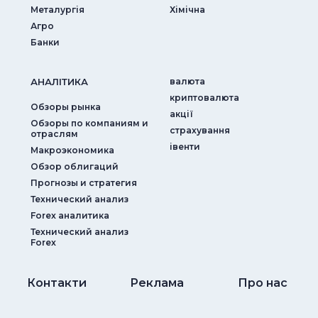
Металургія
Хімічна
Агро
Банки
АНАЛIТИКА
валюта
криптовалюта
Обзоры рынка
акції
Обзоры по компаниям и
страхування
отраслям
iвенти
Макроэкономика
Обзор облигаций
Прогнозы и стратегия
Технический анализ
Forex аналитика
Технический анализ
Forex
Контакти
Реклама
Про нас