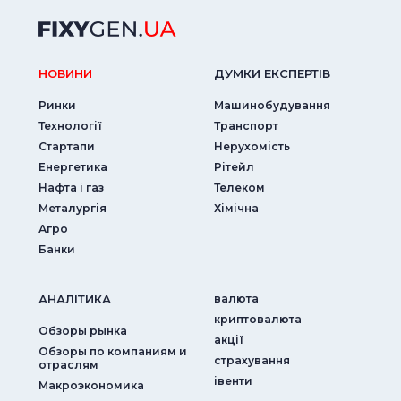
НОВИНИ
ДУМКИ ЕКСПЕРТIВ
Ринки
Машинобудування
Технології
Транспорт
Стартапи
Нерухомість
Енергетика
Рітейл
Нафта і газ
Телеком
Металургія
Хімічна
Агро
Банки
АНАЛIТИКА
валюта
криптовалюта
Обзоры рынка
акції
Обзоры по компаниям и
страхування
отраслям
iвенти
Макроэкономика