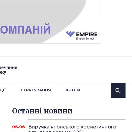
імеччини
оку
ЦІЇ
СТРАХУВАННЯ
IВЕНТИ
Останнi новини
Виручка японського косметичного
06.08