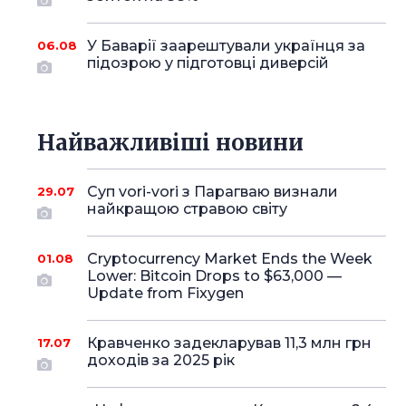
У Баварії заарештували українця за
06.08
підозрою у підготовці диверсій
Найважливіші новини
Суп vori-vori з Парагваю визнали
29.07
найкращою стравою світу
Cryptocurrency Market Ends the Week
01.08
Lower: Bitcoin Drops to $63,000 —
Update from Fixygen
Кравченко задекларував 11,3 млн грн
17.07
доходів за 2025 рік