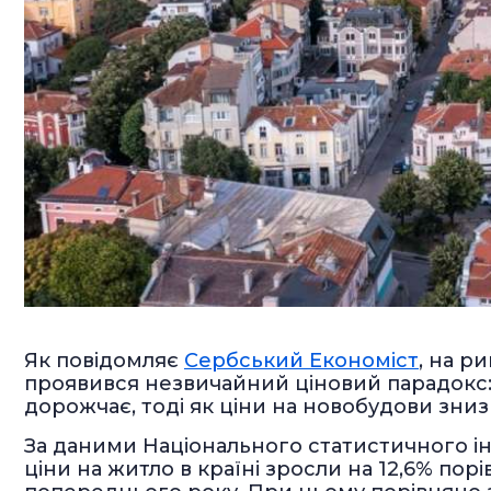
Як повідомляє
Сербський Економіст
, на р
проявився незвичайний ціновий парадокс: 
дорожчає, тоді як ціни на новобудови зниз
За даними Національного статистичного інст
ціни на житло в країні зросли на 12,6% пор