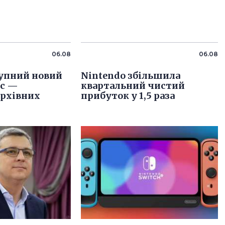
06.08
06.08
упний новий
Nintendo збільшила
іс —
квартальний чистий
архівних
прибуток у 1,5 раза