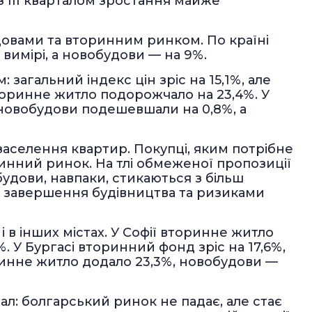
 III кварталом зростання майже
овами та вторинним ринком. По країні
вимірі, а новобудови — на 9%.
загальний індекс цін зріс на 15,1%, але
торинне житло подорожчало на 23,4%. У
 новобудови подешевшали на 0,8%, а
аселення квартир. Покупці, яким потрібне
ринний ринок. На тлі обмеженої пропозиції
будови, навпаки, стикаються з більш
 завершення будівництва та ризиками
 в інших містах. У Софії вторинне житло
. У Бургасі вторинний фонд зріс на 17,6%,
оринне житло додало 23,3%, новобудови —
ал: болгарський ринок не падає, але стає