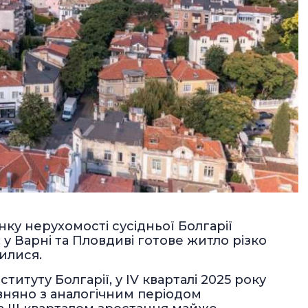
инку нерухомості сусідньої Болгарії
у Варні та Пловдиві готове житло різко
илися.
итуту Болгарії, у IV кварталі 2025 року
івняно з аналогічним періодом