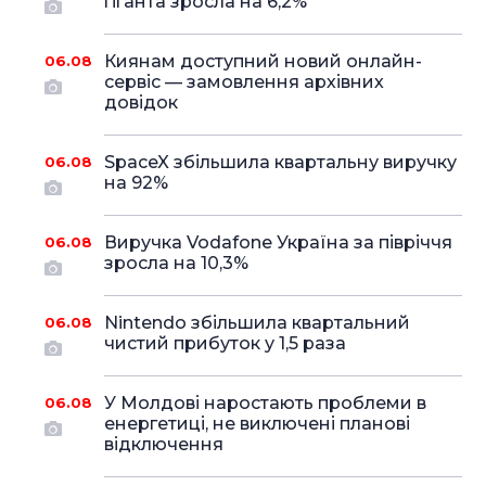
гіганта зросла на 6,2%
Киянам доступний новий онлайн-
06.08
сервіс — замовлення архівних
довідок
SpaceX збільшила квартальну виручку
06.08
на 92%
Виручка Vodafone Україна за півріччя
06.08
зросла на 10,3%
Nintendo збільшила квартальний
06.08
чистий прибуток у 1,5 раза
У Молдові наростають проблеми в
06.08
енергетиці, не виключені планові
відключення