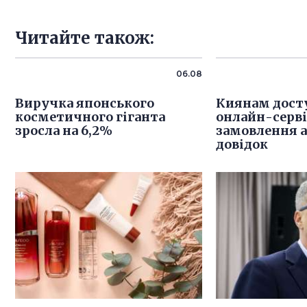
Читайте також:
06.08
Виручка японського
Киянам дост
косметичного гіганта
онлайн-серв
зросла на 6,2%
замовлення 
довідок