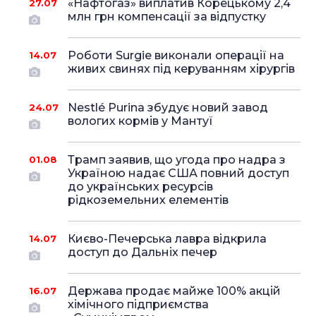
«Нафтогаз» виплатив Корецькому 2,4
27.07
млн грн компенсації за відпустку
Роботи Surgie виконали операції на
14.07
живих свинях під керуванням хірургів
Nestlé Purina збудує новий завод
24.07
вологих кормів у Мантуї
Трамп заявив, що угода про надра з
01.08
Україною надає США повний доступ
до українських ресурсів
рідкоземельних елементів
Києво-Печерська лавра відкрила
14.07
доступ до Дальніх печер
Держава продає майже 100% акцій
16.07
хімічного підприємства