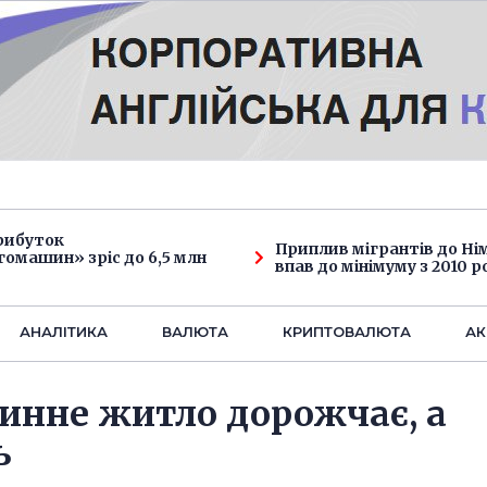
рибуток
Приплив мігрантів до Н
омашин» зріс до 6,5 млн
впав до мінімуму з 2010 р
АНАЛIТИКА
ВАЛЮТА
КРИПТОВАЛЮТА
АК
ринне житло дорожчає, а
ь