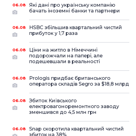
Які дані про українську компанію
06.08
бачать іноземні банки та партнери
HSBC збільшив квартальний чистий
06.08
прибуток у 1,7 раза
Ціни на житло в Німеччині
06.08
подорожчали на папері, але
подешевшали в реальності
Prologis придбає британського
06.08
оператора складів Segro за $18,8 млрд
Збиток Київського
06.08
електровагоноремонтного заводу
зменшився до 4,5 млн грн
Snap скоротила квартальний чистий
06.08
збиток на 38%