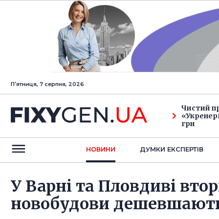
Пʼятниця, 7 серпня, 2026
Чистий п
«Укренерг
грн
НОВИНИ
ДУМКИ ЕКСПЕРТIВ
У Варні та Пловдиві вто
новобудови дешевшают