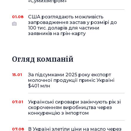
«Сумихімпром»
США розглядають можливість
01.08
запровадження застав у розмірі до
100 тис. доларів для частини
заявників на грін-карту
Огляд компаній
За підсумками 2025 року експорт
15.01
молочної продукції приніс Україні
$401 млн
Українські сировари закінчують рік зі
07.01
скороченням виробництва через
конкуренцію з імпортом
В Україні злетіли ціни на масло через
07.08