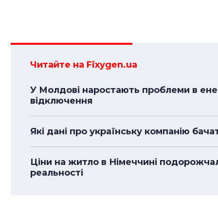
Читайте на Fixygen.ua
У Молдові наростають проблеми в енер
відключення
Які дані про українську компанію бача
Ціни на житло в Німеччині подорожча
реальності