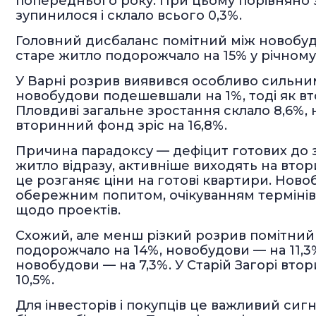
попереднього року. При цьому порівняно з
зупинилося і склало всього 0,3%.
Головний дисбаланс помітний між новобуд
старе житло подорожчало на 15% у річному 
У Варні розрив виявився особливо сильним: 
новобудови подешевшали на 1%, тоді як в
Пловдиві загальне зростання склало 8,6%,
вторинний фонд зріс на 16,8%.
Причина парадоксу — дефіцит готових до з
житло відразу, активніше виходять на вто
це розганяє ціни на готові квартири. Ново
обережним попитом, очікуванням термінів
щодо проектів.
Схожий, але менш різкий розрив помітний і
подорожчало на 14%, новобудови — на 11,3%
новобудови — на 7,3%. У Старій Загорі вт
10,5%.
Для інвесторів і покупців це важливий сигн