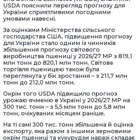
USDA пояснили перегляд прогнозу для
України сприятливими погодними
умовами навесні.
За оцінками Міністерства сільського
господарства США, підвищення прогнозу
для України стало одним із чинників
збільшення прогнозу світового
виробництва пшениці у 2026/27 МР з 819,1
млн тонн до 820,1 млн тонн. Світова
торгівля пшеницею також була
переглянута у бік зростання – з 211,7 млн
тонн до 212,0 млн тонн.
Окрім того USDA підвищило прогноз
урожаю ячменю в Україні у 2026/27 МР на
300 тис. тонн – з 5,5 млн тонн до 5,8 млн
тонн, очікуваних місяцем раніше.
На ті самі 300 тис. тонн збільшена й оцінка
експорту, яка разом з іншими зерновими
окрім пшениці та кукурудзи наразі складає