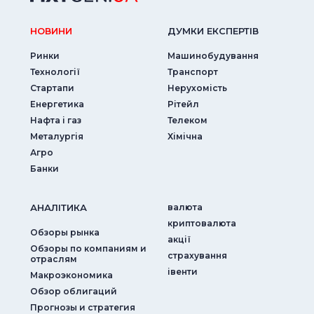
НОВИНИ
ДУМКИ ЕКСПЕРТIВ
Ринки
Машинобудування
Технології
Транспорт
Стартапи
Нерухомість
Енергетика
Рітейл
Нафта і газ
Телеком
Металургія
Хімічна
Агро
Банки
АНАЛIТИКА
валюта
криптовалюта
Обзоры рынка
акції
Обзоры по компаниям и
страхування
отраслям
iвенти
Макроэкономика
Обзор облигаций
Прогнозы и стратегия