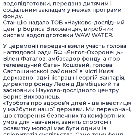
водопідготовки, передана дитячим і
соціальним закладам у межах програми
фонду.
Станцію надало ТОВ «Науково-дослідний
центр Бориса Вихованця», виробник
систем водопідготовки WAW WATER.
У церемонії передачі взяли участь голова
наглядової ради БФ «Янгол-Охоронець»
Вілен Фаталов, амбасадор фонду, актор і
телеведучий Євген Кошовий, голова
Святошинської районної в місті Києві
державної адміністрації Георгій Зантарія,
директор фонду Леонід Дембіцький та
засновник Науково-дослідного центру
Борис Вихованець.
«Турбота про здоров’я дітей - це інвестиція
у майбутнє нашої держави. Ми переконані,
що створення безпечних та комфортних
умов для навчання, занять спортом і
розвитку молоді має бути одним із
пріоритетів суспільства. Саме тому фонд