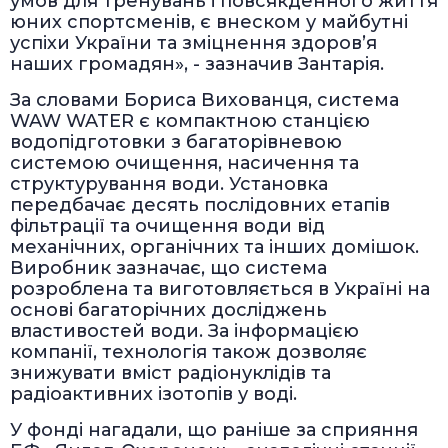
умов для тренувань і повсякденного життя
юних спортсменів, є внеском у майбутні
успіхи України та зміцнення здоров’я
наших громадян», - зазначив Зантарія.
За словами Бориса Вихованця, система
WAW WATER є компактною станцією
водопідготовки з багаторівневою
системою очищення, насичення та
структурування води. Установка
передбачає десять послідовних етапів
фільтрації та очищення води від
механічних, органічних та інших домішок.
Виробник зазначає, що система
розроблена та виготовляється в Україні на
основі багаторічних досліджень
властивостей води. За інформацією
компанії, технологія також дозволяє
знижувати вміст радіонуклідів та
радіоактивних ізотопів у воді.
У фонді нагадали, що раніше за сприяння