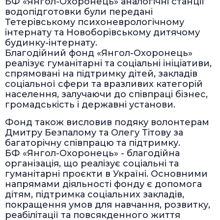
БФ «Янгол-Охоронець» аналогічні станції
водопідготовки були передані
Тетерівському психоневрологічному
інтернату та Новоборівському дитячому
будинку-інтернату.
Благодійний фонд «Янгол-Охоронець»
реалізує гуманітарні та соціальні ініціативи,
спрямовані на підтримку дітей, закладів
соціальної сфери та вразливих категорій
населення, залучаючи до співпраці бізнес,
громадськість і державні установи.
Фонд також висловив подяку волонтерам
Дмитру Безпалому та Олегу Тітову за
багаторічну співпрацю та підтримку.
БФ «Янгол-Охоронець» - благодійна
організація, що реалізує соціальні та
гуманітарні проєкти в Україні. Основними
напрямами діяльності фонду є допомога
дітям, підтримка соціальних закладів,
покращення умов для навчання, розвитку,
реабілітації та повсякденного життя