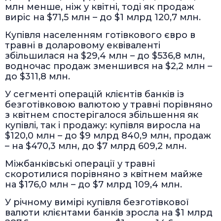
млн менше, ніж у квітні, тоді як продаж
виріс на $71,5 млн – до $1 млрд 120,7 млн.
Купівля населенням готівкового євро в
травні в доларовому еквіваленті
збільшилася на $29,4 млн – до $536,8 млн,
водночас продаж зменшився на $2,2 млн –
до $311,8 млн.
У сегменті операцій клієнтів банків із
безготівковою валютою у травні порівняно
з квітнем спостерігалося збільшення як
купівлі, так і продажу: купівля виросла на
$120,0 млн – до $9 млрд 840,9 млн, продаж
– на $470,3 млн, до $7 млрд 609,2 млн.
Міжбанківські операції у травні
скоротилися порівняно з квітнем майже
на $176,0 млн – до $7 млрд 109,4 млн.
У річному вимірі купівля безготівкової
валюти клієнтами банків зросла на $1 млрд