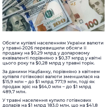
Обсяги купівлі населенням України валюти
у травні-2026 перевищили обсяги її
продажу на $0,29 млрд у доларовому
еквіваленті порівняно з $0,37 млрд у квітні
цього року та $0,28 млрд у травні торік.
За даними Нацбанку, порівняно з квітнем
купівля готівкової валюти зменшилася на
$15,9 млн – до $1 млрд 777,9 млн, тоді як
продаж зріс на $64,0 млн – до $1 млрд
489,7 млн.
У травні населення купило готівкових
доларів на $1 млрд 183,0 млн, що на $41,8