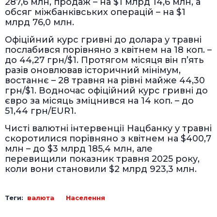
287,6 млн, продаж – на $1 млрд 14,6 млн, а
обсяг міжбанківських операцій – на $1
млрд 76,0 млн.
Офіційний курс гривні до долара у травні
послабився порівняно з квітнем на 18 коп. –
до 44,27 грн/$1. Протягом місяця він п’ять
разів оновлював історичний мінімум,
востаннє – 28 травня на рівні майже 44,30
грн/$1. Водночас офіційний курс гривні до
євро за місяць зміцнився на 14 коп. – до
51,44 грн/EUR1.
Чисті валютні інтервенції Нацбанку у травні
скоротилися порівняно з квітнем на $400,7
млн – до $3 млрд 185,4 млн, але
перевищили показник травня 2025 року,
коли вони становили $2 млрд 923,3 млн.
Теги:
валюта
Населення