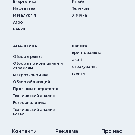
Енергетика
Рітейл
Нафта і газ
Телеком
Металургія
Хімічна
Агро
Банки
АНАЛIТИКА
валюта
криптовалюта
Обзоры рынка
акції
Обзоры по компаниям и
страхування
отраслям
iвенти
Макроэкономика
Обзор облигаций
Прогнозы и стратегия
Технический анализ
Forex аналитика
Технический анализ
Forex
Контакти
Реклама
Про нас