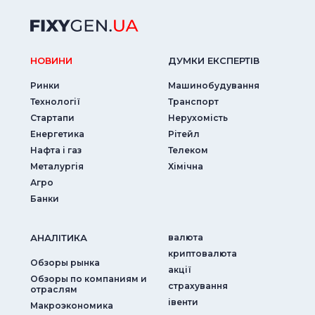
НОВИНИ
ДУМКИ ЕКСПЕРТIВ
Ринки
Машинобудування
Технології
Транспорт
Стартапи
Нерухомість
Енергетика
Рітейл
Нафта і газ
Телеком
Металургія
Хімічна
Агро
Банки
АНАЛIТИКА
валюта
криптовалюта
Обзоры рынка
акції
Обзоры по компаниям и
страхування
отраслям
iвенти
Макроэкономика