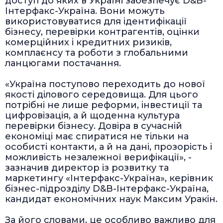
доступ до яких в Україні забезпечує D&B-
Інтерфакс-Україна. Вони можуть
використовуватися для ідентифікації
бізнесу, перевірки контрагентів, оцінки
комерційних і кредитних ризиків,
комплаєнсу та роботи з глобальними
ланцюгами постачання.
«Україна поступово переходить до нової
якості ділового середовища. Для цього
потрібні не лише реформи, інвестиції та
цифровізація, а й щоденна культура
перевірки бізнесу. Довіра в сучасній
економіці має спиратися не тільки на
особисті контакти, а й на дані, прозорість і
можливість незалежної верифікації», -
зазначив директор із розвитку та
маркетингу «Інтерфакс-Україна», керівник
бізнес-підрозділу D&B-Інтерфакс-Україна,
кандидат економічних наук Максим Уракін.
За його словами, це особливо важливо для