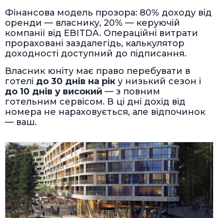
Фінансова модель прозора: 80% доходу від
оренди — власнику, 20% — керуючій
компанії від EBITDA. Операційні витрати
прораховані заздалегідь, калькулятор
доходності доступний до підписання.
Власник юніту має право перебувати в
готелі
до 30 днів на рік
у низький сезон і
до 10 днів у високий
— з повним
готельним сервісом. В ці дні дохід від
номера не нараховується, але відпочинок
— ваш.