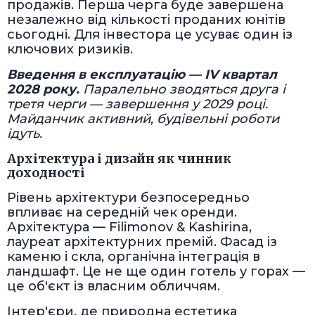
продажів. Перша черга буде завершена
незалежно від кількості проданих юнітів
сьогодні. Для інвестора це усуває один із
ключових ризиків.
Введення в експлуатацію — IV квартал
2028 року.
Паралельно зводяться друга і
третя черги — завершення у 2029 році.
Майданчик активний, будівельні роботи
ідуть.
Архітектура і дизайн як чинник
доходності
Рівень архітектури безпосередньо
впливає на середній чек оренди.
Архітектура — Filimonov & Kashirina,
лауреат архітектурних премій. Фасад із
каменю і скла, органічна інтеграція в
ландшафт. Це не ще один готель у горах —
це об'єкт із власним обличчям.
Інтер'єри, де природна естетика