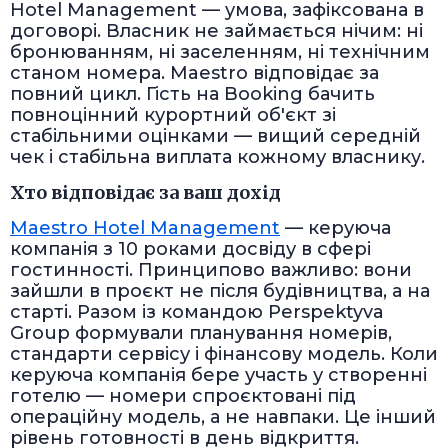
Hotel Management — умова, зафіксована в
договорі. Власник не займається нічим: ні
бронюванням, ні заселенням, ні технічним
станом номера. Maestro відповідає за
повний цикл. Гість на Booking бачить
повноцінний курортний об'єкт зі
стабільними оцінками — вищий середній
чек і стабільна виплата кожному власнику.
Хто відповідає за ваш дохід
Maestro Hotel Management
— керуюча
компанія з 10 роками досвіду в сфері
гостинності. Принципово важливо: вони
зайшли в проєкт не після будівництва, а на
старті. Разом із командою Perspektyva
Group формували планування номерів,
стандарти сервісу і фінансову модель. Коли
керуюча компанія бере участь у створенні
готелю — номери спроєктовані під
операційну модель, а не навпаки. Це інший
рівень готовності в день відкриття.