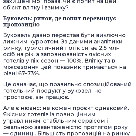
захищені мої права, чи є попит на цей
об'єкт влітку і взимку?
Буковель: ринок, де попит перевищує
пропозицію
Буковель давно перестав бути виключно
лижним курортом. За даними аналітики
ринку, туристичний потік сягає 2,5 млн
осіб на рік, а заповнюваність якісних
готелів у пік-сезон — 100%. Влітку та в
міжсезоння цей показник тримається на
рівні 67–73%.
Це означає, що правильно спозиційований
готельний продукт у Буковелі не
простоює, він працює.
Але є нюанс: не кожен проєкт однаковий.
Якісних готелів із повноцінним
управлінням, стабільним сервісом і
реальною завантаженістю протягом року
— одиниці. Більшість пропозицій на ринку