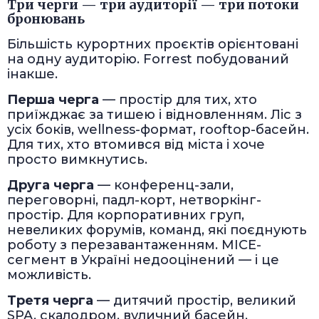
Три черги — три аудиторії — три потоки
бронювань
Більшість курортних проєктів орієнтовані
на одну аудиторію. Forrest побудований
інакше.
Перша черга
— простір для тих, хто
приїжджає за тишею і відновленням. Ліс з
усіх боків, wellness-формат, rooftop-басейн.
Для тих, хто втомився від міста і хоче
просто вимкнутись.
Друга черга
— конференц-зали,
переговорні, падл-корт, нетворкінг-
простір. Для корпоративних груп,
невеликих форумів, команд, які поєднують
роботу з перезавантаженням. MICE-
сегмент в Україні недооцінений — і це
можливість.
Третя черга
— дитячий простір, великий
SPA, скалодром, вуличний басейн,