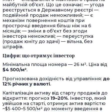
майбутній об'єкт. Що це означає: — угода
реєструється в Державному реєстрі —
подвійний продаж неможливий; — є
механізм повернення коштів при
прострочці введення більш ніж на 6
місяців; — зміни в об'єкт без згоди
інвестора неможливі; — переуступка
(продаж юніту до здачі) — вільна, без
штрафів.
Цифри: що отримує інвестор
Мінімальна площа номера — 26 м². Ціна від
$4 500/м²
.
Прогнозована дохідність від управління:
до
12% річних у валюті
.
Капіталізація активу від старту продажів до
відкриття: прогноз
19–20%
. Інвестор, який
увійшов на старті, отримує актив вартістю
~$5 400–5 500/м² до моменту введення в