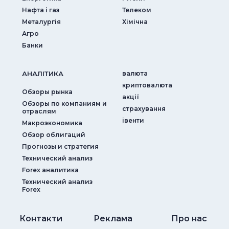
Нафта і газ
Телеком
Металургія
Хімічна
Агро
Банки
АНАЛIТИКА
валюта
криптовалюта
Обзоры рынка
акції
Обзоры по компаниям и
страхування
отраслям
iвенти
Макроэкономика
Обзор облигаций
Прогнозы и стратегия
Технический анализ
Forex аналитика
Технический анализ
Forex
Контакти
Реклама
Про нас