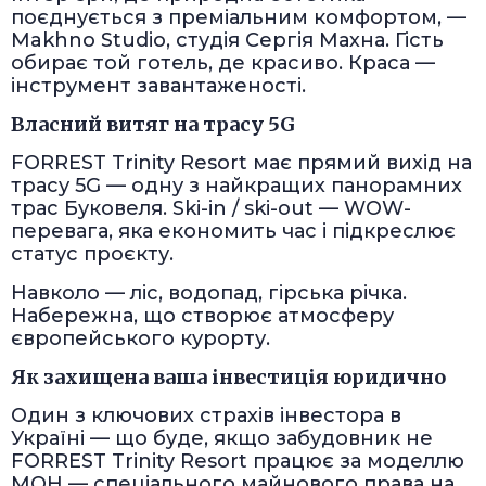
поєднується з преміальним комфортом, —
Makhno Studio, студія Сергія Махна. Гість
обирає той готель, де красиво. Краса —
інструмент завантаженості.
Власний витяг на трасу 5G
FORREST Trinity Resort має прямий вихід на
трасу 5G — одну з найкращих панорамних
трас Буковеля. Ski-in / ski-out — WOW-
перевага, яка економить час і підкреслює
статус проєкту.
Навколо — ліс, водопад, гірська річка.
Набережна, що створює атмосферу
європейського курорту.
Як захищена ваша інвестиція юридично
Один з ключових страхів інвестора в
Україні — що буде, якщо забудовник не
FORREST Trinity Resort працює за моделлю
МОН — спеціального майнового права на