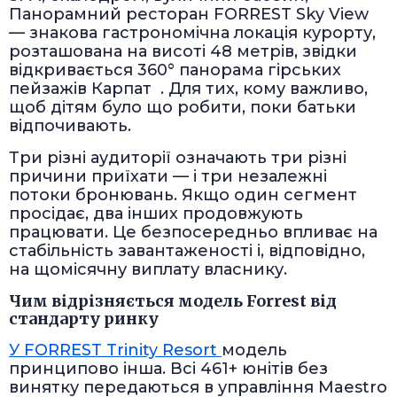
Панорамний ресторан FORREST Sky View
— знакова гастрономічна локація курорту,
розташована на висоті 48 метрів, звідки
відкривається 360° панорама гірських
пейзажів Карпат . Для тих, кому важливо,
щоб дітям було що робити, поки батьки
відпочивають.
Три різні аудиторії означають три різні
причини приїхати — і три незалежні
потоки бронювань. Якщо один сегмент
просідає, два інших продовжують
працювати. Це безпосередньо впливає на
стабільність завантаженості і, відповідно,
на щомісячну виплату власнику.
Чим відрізняється модель Forrest від
стандарту ринку
У FORREST Trinity Resort
модель
принципово інша. Всі 461+ юнітів без
винятку передаються в управління Maestro