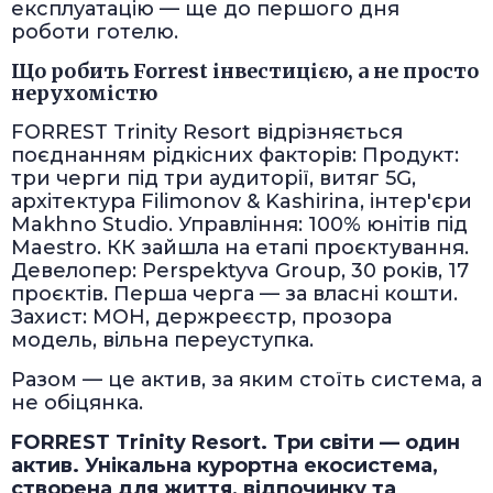
експлуатацію — ще до першого дня
роботи готелю.
Що робить Forrest інвестицією, а не просто
нерухомістю
FORREST Trinity Resort відрізняється
поєднанням рідкісних факторів: Продукт:
три черги під три аудиторії, витяг 5G,
архітектура Filimonov & Kashirina, інтер'єри
Makhno Studio. Управління: 100% юнітів під
Maestro. КК зайшла на етапі проєктування.
Девелопер: Perspektyva Group, 30 років, 17
проєктів. Перша черга — за власні кошти.
Захист: МОН, держреєстр, прозора
модель, вільна переуступка.
Разом — це актив, за яким стоїть система, а
не обіцянка.
FORREST Trinity Resort. Три світи — один
актив. Унікальна курортна екосистема,
створена для життя, відпочинку та