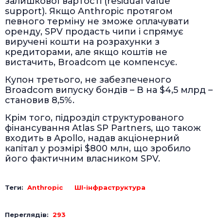
залишкової вартості (residual value
support). Якщо Anthropic протягом
певного терміну не зможе оплачувати
оренду, SPV продасть чипи і спрямує
виручені кошти на розрахунки з
кредиторами, але якщо коштів не
вистачить, Broadcom це компенсує.
Купон третього, не забезпеченого
Broadcom випуску бондів – B на $4,5 млрд –
становив 8,5%.
Крім того, підрозділ структурованого
фінансування Atlas SP Partners, що також
входить в Apollo, надав акціонерний
капітал у розмірі $800 млн, що зробило
його фактичним власником SPV.
Теги:
Anthropic
ШІ-інфраструктура
Переглядів:
293