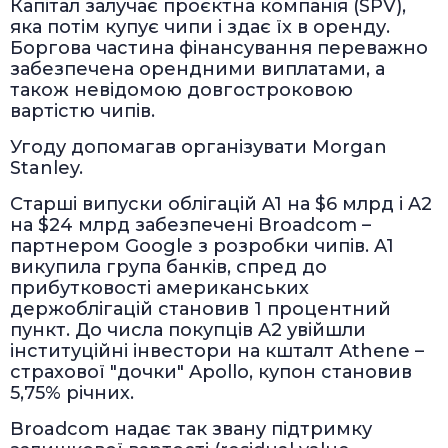
Капітал залучає проєктна компанія (SPV),
яка потім купує чипи і здає їх в оренду.
Боргова частина фінансування переважно
забезпечена орендними виплатами, а
також невідомою довгостроковою
вартістю чипів.
Угоду допомагав організувати Morgan
Stanley.
Старші випуски облігацій A1 на $6 млрд і A2
на $24 млрд забезпечені Broadcom –
партнером Google з розробки чипів. A1
викупила група банків, спред до
прибутковості американських
держоблігацій становив 1 процентний
пункт. До числа покупців A2 увійшли
інституційні інвестори на кшталт Athene –
страхової "дочки" Apollo, купон становив
5,75% річних.
Broadcom надає так звану підтримку