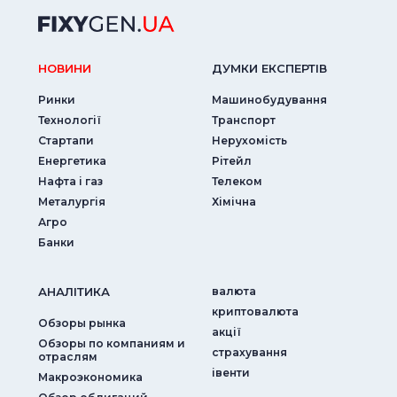
НОВИНИ
ДУМКИ ЕКСПЕРТIВ
Ринки
Машинобудування
Технології
Транспорт
Стартапи
Нерухомість
Енергетика
Рітейл
Нафта і газ
Телеком
Металургія
Хімічна
Агро
Банки
АНАЛIТИКА
валюта
криптовалюта
Обзоры рынка
акції
Обзоры по компаниям и
страхування
отраслям
iвенти
Макроэкономика