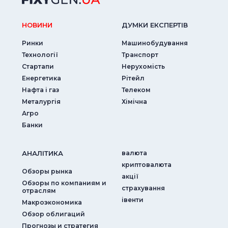
НОВИНИ
ДУМКИ ЕКСПЕРТIВ
Ринки
Машинобудування
Технології
Транспорт
Стартапи
Нерухомість
Енергетика
Рітейл
Нафта і газ
Телеком
Металургія
Хімічна
Агро
Банки
АНАЛIТИКА
валюта
криптовалюта
Обзоры рынка
акції
Обзоры по компаниям и
страхування
отраслям
iвенти
Макроэкономика
Обзор облигаций
Прогнозы и стратегия