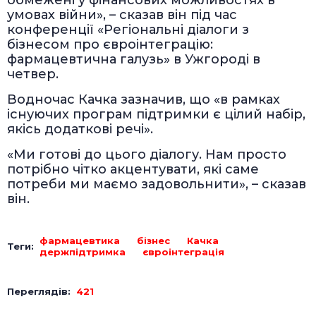
обмежені у фінансових можливостях в
умовах війни», – сказав він під час
конференції «Регіональні діалоги з
бізнесом про євроінтеграцію:
фармацевтична галузь» в Ужгороді в
четвер.
Водночас Качка зазначив, що «в рамках
існуючих програм підтримки є цілий набір,
якісь додаткові речі».
«Ми готові до цього діалогу. Нам просто
потрібно чітко акцентувати, які саме
потреби ми маємо задовольнити», – сказав
він.
фармацевтика
бізнес
Качка
Теги:
держпідтримка
євроінтеграція
Переглядів:
421