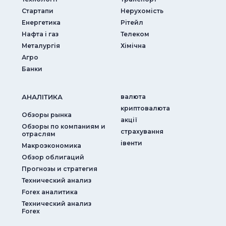
Стартапи
Нерухомість
Енергетика
Рітейл
Нафта і газ
Телеком
Металургія
Хімічна
Агро
Банки
АНАЛIТИКА
валюта
криптовалюта
Обзоры рынка
акції
Обзоры по компаниям и
страхування
отраслям
iвенти
Макроэкономика
Обзор облигаций
Прогнозы и стратегия
Технический анализ
Forex аналитика
Технический анализ
Forex