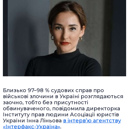
Близько 97–98 % судових справ про
військові злочини в Україні розглядаються
заочно, тобто без присутності
обвинуваченого, повідомила директорка
Інституту прав людини Асоціації юристів
України Інна Ліньова
в інтерв’ю агентству
«Інтерфакс-Україна»
.