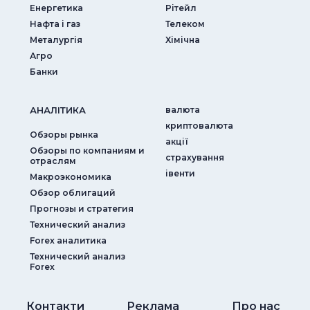
Енергетика
Рітейл
Нафта і газ
Телеком
Металургія
Хімічна
Агро
Банки
АНАЛIТИКА
валюта
криптовалюта
Обзоры рынка
акції
Обзоры по компаниям и
страхування
отраслям
iвенти
Макроэкономика
Обзор облигаций
Прогнозы и стратегия
Технический анализ
Forex аналитика
Технический анализ
Forex
Контакти
Реклама
Про нас