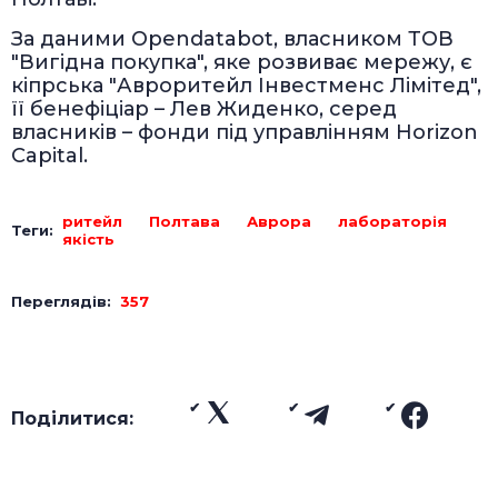
За даними Opendatabot, власником ТОВ
"Вигідна покупка", яке розвиває мережу, є
кіпрська "Авроритейл Інвестменс Лімітед",
її бенефіціар – Лев Жиденко, серед
власників – фонди під управлінням Horizon
Capital.
ритейл
Полтава
Аврора
лабораторія
Теги:
якість
Переглядів:
357
Поділитися: