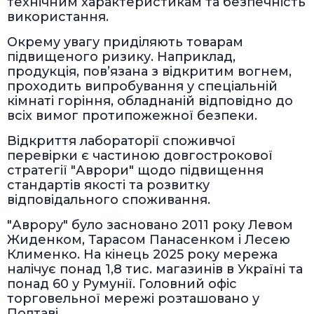
технічним характеристикам та безпечність
використання.
Окрему увагу приділяють товарам
підвищеного ризику. Наприклад,
продукція, пов’язана з відкритим вогнем,
проходить випробування у спеціальній
кімнаті горіння, обладнаній відповідно до
всіх вимог протипожежної безпеки.
Відкриття лабораторії споживчої
перевірки є частиною довгострокової
стратегії "Аврори" щодо підвищення
стандартів якості та розвитку
відповідального споживання.
"Аврору" було засновано 2011 року Левом
Жиденком, Тарасом Панасенком і Лесею
Клименко. На кінець 2025 року мережа
налічує понад 1,8 тис. магазинів в Україні та
понад 60 у Румунії. Головний офіс
торговельної мережі розташовано у
Полтаві.