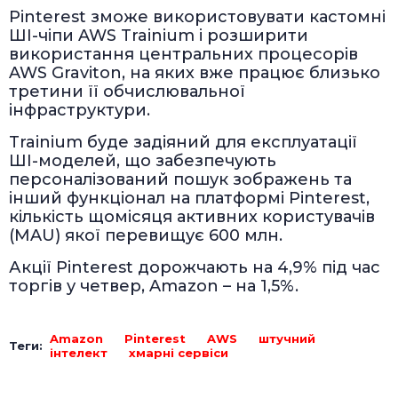
Pinterest зможе використовувати кастомні
ШІ-чіпи AWS Trainium і розширити
використання центральних процесорів
AWS Graviton, на яких вже працює близько
третини її обчислювальної
інфраструктури.
Trainium буде задіяний для експлуатації
ШІ-моделей, що забезпечують
персоналізований пошук зображень та
інший функціонал на платформі Pinterest,
кількість щомісяця активних користувачів
(MAU) якої перевищує 600 млн.
Акції Pinterest дорожчають на 4,9% під час
торгів у четвер, Amazon – на 1,5%.
Amazon
Pinterest
AWS
штучний
Теги:
інтелект
хмарні сервіси