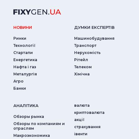
НОВИНИ
ДУМКИ ЕКСПЕРТIВ
Ринки
Машинобудування
Технології
Транспорт
Стартапи
Нерухомість
Енергетика
Рітейл
Нафта і газ
Телеком
Металургія
Хімічна
Агро
Банки
АНАЛIТИКА
валюта
криптовалюта
Обзоры рынка
акції
Обзоры по компаниям и
страхування
отраслям
iвенти
Макроэкономика