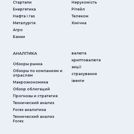
Стартапи
Нерухомість
Енергетика
Рітейл
Нафта і газ
Телеком
Металургія
Хімічна
Агро
Банки
АНАЛIТИКА
валюта
криптовалюта
Обзоры рынка
акції
Обзоры по компаниям и
страхування
отраслям
iвенти
Макроэкономика
Обзор облигаций
Прогнозы и стратегия
Технический анализ
Forex аналитика
Технический анализ
Forex