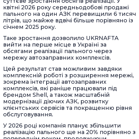
суттєве зростання обсягів реалізації. У
квітні 2026 року середньодобові продажі
пального на один АЗК перевищили 6 тисяч
літрів, що майже вдвічі більше порівняно із
січнем 2025 року.
Таке зростання дозволило UKRNAFTA
вийти на перше місце в Україні за
обсягами реалізації пального через
мережу автозаправних комплексів.
Цей результат став можливим завдяки
комплексній роботі з розширення мережі,
зокрема інтеграції автозаправних
комплексів, які раніше працювали під
брендом Shell, а також масштабній
модернізації діючих АЗК, розвитку
клієнтських сервісів та покращенню рівня
обслуговування.
У 2026 році компанія планує збільшити
реалізацію пального ще на 20% порівняно з
попереднім роком, продовжуючи