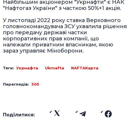
Найбільшим акціонером "Укрнафти" є НАК
"Нафтогаз України" з часткою 50%+1 акція.
У листопаді 2022 року ставка Верховного
головнокомандувача ЗСУ ухвалила рішення
про передачу державі частки
корпоративних прав компанії, що
належали приватним власникам, якою
зараз управляє Міноборони.
Теги:
Укрнафта
Ukrnafta
NAFTAКарта
Переглядів:
305
Поділитися: