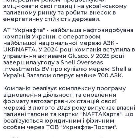
зміцнювати свої позиції на українському
паливному ринку та робити внесок в
енергетичну стійкість держави.
АТ "Укрнафта" - найбільша нафтовидобувна
компанія України, є оператором
найбільшої національної мережі АЗК -
UKRNAFTA. У 2024 році компанія вступила в
управління активами Glusco. У 2025 році
завершила угоду з Shell Overseas
Investments BV про купівлю мережі Shell в
Україні. Загалом оперує майже 700 АЗК.
Компанія реалізує комплексну програму
відновлення діяльності та оновлення
формату автозаправних станцій своєї
мережі. З лютого 2023 року випускає власні
паливні талони та картки "NAFTAКарта", що
реалізуються юридичним і фізичним
особам через ТОВ "Укрнафта-Постач".