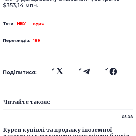
$353,14 млн.
Теги:
НБУ
курс
Переглядів:
199
Поділитися:
Читайте також:
05.08
Курси купівлі та продажу іноземної
валюти за картковими операціями банків