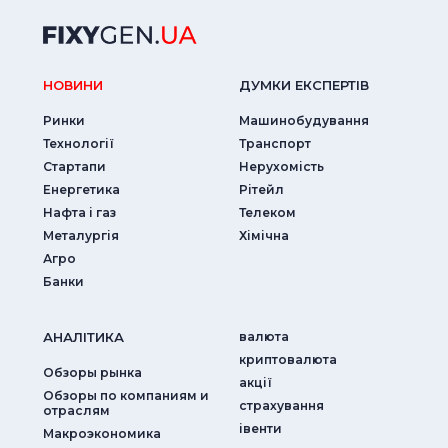
НОВИНИ
ДУМКИ ЕКСПЕРТIВ
Ринки
Машинобудування
Технології
Транспорт
Стартапи
Нерухомість
Енергетика
Рітейл
Нафта і газ
Телеком
Металургія
Хімічна
Агро
Банки
АНАЛIТИКА
валюта
криптовалюта
Обзоры рынка
акції
Обзоры по компаниям и
страхування
отраслям
iвенти
Макроэкономика