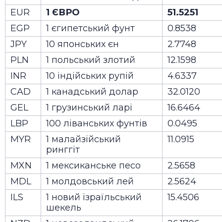
EUR
1 ЄВРО
51.5251
EGP
1 єгипетський фунт
0.8538
JPY
10 японських єн
2.7748
PLN
1 польський злотий
12.1598
INR
10 індійських рупій
4.6337
CAD
1 канадський долар
32.0120
GEL
1 грузинський ларі
16.6464
LBP
100 ліванських фунтів
0.0495
MYR
1 малайзійський
11.0915
ринггіт
MXN
1 мексиканське песо
2.5658
MDL
1 молдовський лей
2.5624
ILS
1 новий ізраїльський
15.4506
шекель