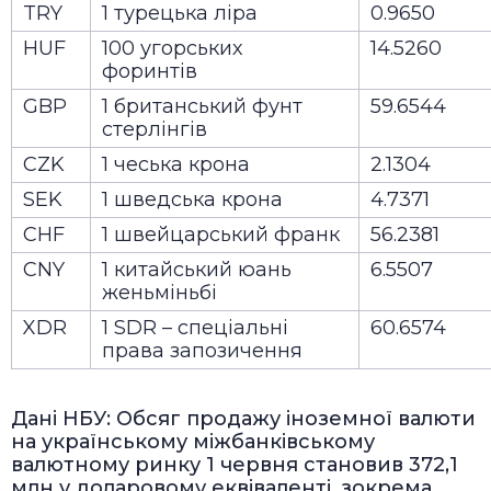
TRY
1 турецька ліра
0.9650
HUF
100 угорських
14.5260
форинтів
GBP
1 британський фунт
59.6544
стерлінгів
CZK
1 чеська крона
2.1304
SEK
1 шведська крона
4.7371
CHF
1 швейцарський франк
56.2381
CNY
1 китайський юань
6.5507
женьміньбі
XDR
1 SDR – спеціальні
60.6574
права запозичення
Дані НБУ: Обсяг продажу іноземної валюти
на українському міжбанківському
валютному ринку 1 червня становив 372,1
млн у доларовому еквіваленті, зокрема