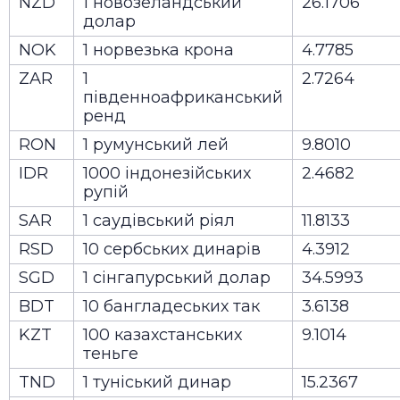
NZD
1 новозеландський
26.1706
долар
NOK
1 норвезька крона
4.7785
ZAR
1
2.7264
південноафриканський
ренд
RON
1 румунський лей
9.8010
IDR
1000 індонезійських
2.4682
рупій
SAR
1 саудівський ріял
11.8133
RSD
10 сербських динарів
4.3912
SGD
1 сінгапурський долар
34.5993
BDT
10 бангладеських так
3.6138
KZT
100 казахстанських
9.1014
теньге
TND
1 туніський динар
15.2367