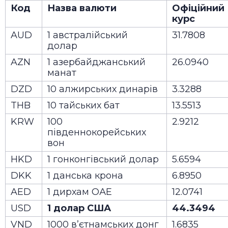
Код
Назва валюти
Офіційний
курс
AUD
1 австралійський
31.7808
долар
AZN
1 азербайджанський
26.0940
манат
DZD
10 алжирських динарів
3.3288
THB
10 тайських бат
13.5513
KRW
100
2.9212
південнокорейських
вон
HKD
1 гонконгівський долар
5.6594
DKK
1 данська крона
6.8950
AED
1 дирхам ОАЕ
12.0741
USD
1 долар США
44.3494
VND
1000 в’єтнамських донг
1.6835