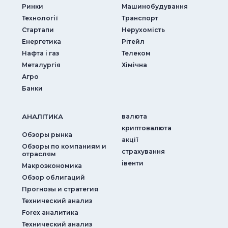
Ринки
Машинобудування
Технології
Транспорт
Стартапи
Нерухомість
Енергетика
Рітейл
Нафта і газ
Телеком
Металургія
Хімічна
Агро
Банки
АНАЛIТИКА
валюта
криптовалюта
Обзоры рынка
акції
Обзоры по компаниям и
страхування
отраслям
iвенти
Макроэкономика
Обзор облигаций
Прогнозы и стратегия
Технический анализ
Forex аналитика
Технический анализ