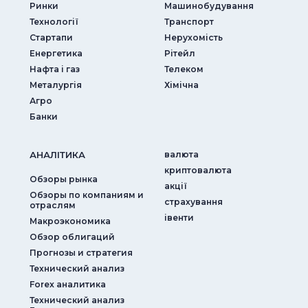
Ринки
Машинобудування
Технології
Транспорт
Стартапи
Нерухомість
Енергетика
Рітейл
Нафта і газ
Телеком
Металургія
Хімічна
Агро
Банки
АНАЛIТИКА
валюта
криптовалюта
Обзоры рынка
акції
Обзоры по компаниям и
страхування
отраслям
iвенти
Макроэкономика
Обзор облигаций
Прогнозы и стратегия
Технический анализ
Forex аналитика
Технический анализ