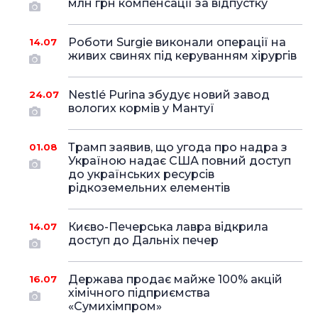
млн грн компенсації за відпустку
Роботи Surgie виконали операції на
14.07
живих свинях під керуванням хірургів
Nestlé Purina збудує новий завод
24.07
вологих кормів у Мантуї
Трамп заявив, що угода про надра з
01.08
Україною надає США повний доступ
до українських ресурсів
рідкоземельних елементів
Києво-Печерська лавра відкрила
14.07
доступ до Дальніх печер
Держава продає майже 100% акцій
16.07
хімічного підприємства
«Сумихімпром»