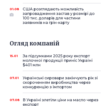
США розглядають можливість
01.08
запровадження застав у розмірі до
100 тис. доларів для частини
заявників на грін-карту
Огляд компаній
За підсумками 2025 року експорт
15.01
молочної продукції приніс Україні
$401 млн
Українські сировари закінчують рік зі
07.01
скороченням виробництва через
конкуренцію з імпортом
В Україні злетіли ціни на масло через
07.08
експорт