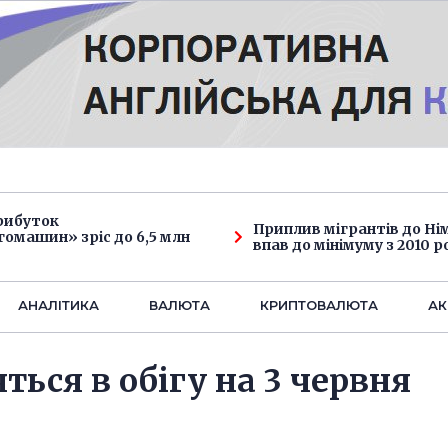
рибуток
Приплив мігрантів до Н
омашин» зріс до 6,5 млн
впав до мінімуму з 2010 р
АНАЛIТИКА
ВАЛЮТА
КРИПТОВАЛЮТА
АК
ться в обігу на 3 червня