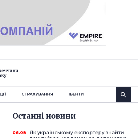
імеччини
оку
ЦІЇ
СТРАХУВАННЯ
IВЕНТИ
Останнi новини
Як українському експортеру знайти
06.08