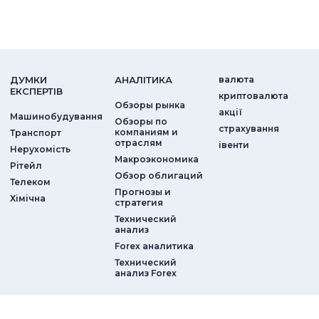
ДУМКИ
АНАЛIТИКА
валюта
ЕКСПЕРТIВ
криптовалюта
Обзоры рынка
акції
Машинобудування
Обзоры по
страхування
компаниям и
Транспорт
отраслям
iвенти
Нерухомість
Макроэкономика
Рітейл
Обзор облигаций
Телеком
Прогнозы и
Хімічна
стратегия
Технический
анализ
Forex аналитика
Технический
анализ Forex