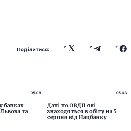
Поділитися:
05.08
05.08
у банках
Дані по ОВДП які
 Львова та
знаходяться в обігу на 5
серпня від Нацбанку