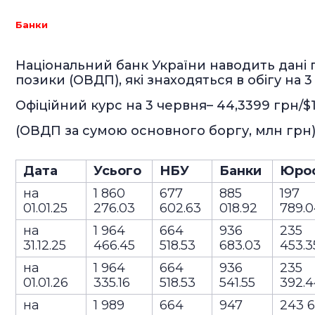
Банки
Національний банк України наводить дані 
позики (ОВДП), які знаходяться в обігу на 3
Офіційний курс на 3 червня– 44,3399 грн/$1
(ОВДП за сумою основного боргу, млн грн
Дата
Усього
НБУ
Банки
Юро
на
1 860
677
885
197
01.01.25
276.03
602.63
018.92
789.
на
1 964
664
936
235
31.12.25
466.45
518.53
683.03
453.
на
1 964
664
936
235
01.01.26
335.16
518.53
541.55
392.
на
1 989
664
947
243 6