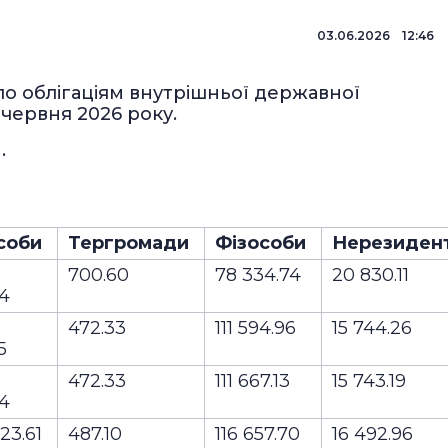
03.06.2026 12:46
по облігаціям внутрішньої державної
 червня 2026 року.
.
)
соби
Тергромади
Фізособи
Нерезиден
700.60
78 334.74
20 830.11
04
472.33
111 594.96
15 744.26
35
472.33
111 667.13
15 743.19
44
23.61
487.10
116 657.70
16 492.96