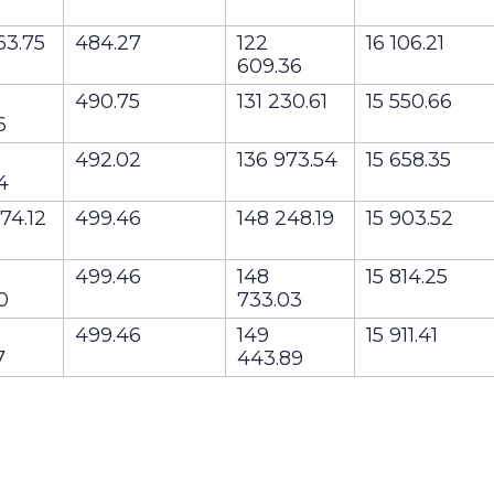
63.75
484.27
122
16 106.21
609.36
490.75
131 230.61
15 550.66
26
492.02
136 973.54
15 658.35
74
74.12
499.46
148 248.19
15 903.52
499.46
148
15 814.25
80
733.03
499.46
149
15 911.41
7
443.89