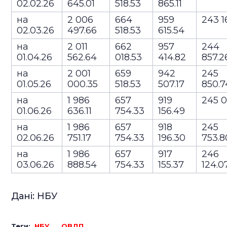
02.02.26
645.01
518.53
865.11
на
2 006
664
959
243 1
02.03.26
497.66
518.53
615.54
на
2 011
662
957
244
01.04.26
562.64
018.53
414.82
857.
на
2 001
659
942
245
01.05.26
000.35
518.53
507.17
850.
на
1 986
657
919
245 0
01.06.26
636.11
754.33
156.49
на
1 986
657
918
245
02.06.26
751.17
754.33
196.30
753.
на
1 986
657
917
246
03.06.26
888.54
754.33
155.37
124.0
Дані: НБУ
Теги:
НБУ
ОВДП