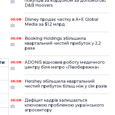
покупців за кордоном за допомогою
D&B Hoovers
Disney продає частку в A+E Global
05.08
Media за $1,2 млрд
Booking Holdings збільшила
05.08
квартальний чистий прибуток у 2,2
раза
ти
ADONIS відновив роботу медичного
05.08
центру біля метро «Лівобережна»
Hershey збільшила квартальний
05.08
чистий прибуток більш ніж у сім разів
Дефіцит кадрів залишається
05.08
ключовою проблемою українського
агросектору