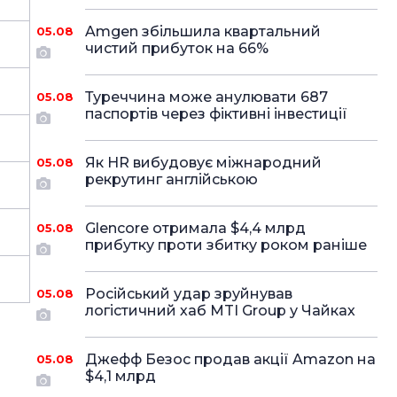
Amgen збільшила квартальний
05.08
чистий прибуток на 66%
Туреччина може анулювати 687
05.08
паспортів через фіктивні інвестиції
Як HR вибудовує міжнародний
05.08
рекрутинг англійською
Glencore отримала $4,4 млрд
05.08
прибутку проти збитку роком раніше
Російський удар зруйнував
05.08
логістичний хаб MTI Group у Чайках
Джефф Безос продав акції Amazon на
05.08
$4,1 млрд