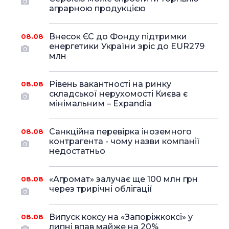
аграрною продукцією
Внесок ЄС до Фонду підтримки
08.08
енергетики України зріс до EUR279
млн
Рівень вакантності на ринку
08.08
складської нерухомості Києва є
мінімальним – Expandia
Санкційна перевірка іноземного
08.08
контрагента - чому назви компанії
недостатньо
«Агромат» залучає ще 100 млн грн
08.08
через трирічні облігації
Випуск коксу на «Запоріжкоксі» у
08.08
липні впав майже на 20%