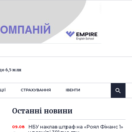
о 6,5 млн
ЦІЇ
СТРАХУВАННЯ
IВЕНТИ
Останнi новини
НБУ наклав штраф на «Роял Фінанс 1»
09.08