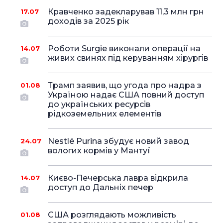
Кравченко задекларував 11,3 млн грн
17.07
доходів за 2025 рік
Роботи Surgie виконали операції на
14.07
живих свинях під керуванням хірургів
Трамп заявив, що угода про надра з
01.08
Україною надає США повний доступ
до українських ресурсів
рідкоземельних елементів
Nestlé Purina збудує новий завод
24.07
вологих кормів у Мантуї
Києво-Печерська лавра відкрила
14.07
доступ до Дальніх печер
США розглядають можливість
01.08