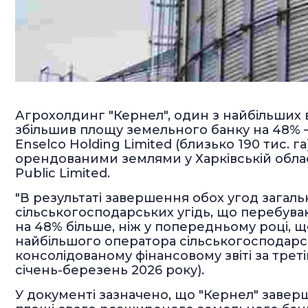
Агрохолдинг "Кернел", один з найбільших в
збільшив площу земельного банку на 48% – 
Enselco Holding Limited (близько 190 тис. г
орендованими землями у Харківській області
Public Limited.
"В результаті завершення обох угод загал
сільськогосподарських угідь, що перебувают
на 48% більше, ніж у попередньому році, щ
найбільшого оператора сільськогосподарськ
консолідованому фінансовому звіті за треті
січень-березень 2026 року).
У документі зазначено, що "Кернел" заверш