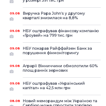
у розмірі 391 тис. грн
Виручка Papa John’s у другому
09.08
кварталі знизилася на 8,8%
НБУ оштрафував фінансову компанію
09.08
«Гроувей» на 799 тис. грн
НБУ покарав Райффайзен Банк за
09.08
порушення фінмоніторингу
Аграрії Вінниччини обмолотили 60%
09.08
площ ранніх зернових
НБУ оштрафував «Український
09.08
капітал» на 42,5 млн грн
Новий меморандум між Україною та
08.08
Сербією може спростити торгівлю