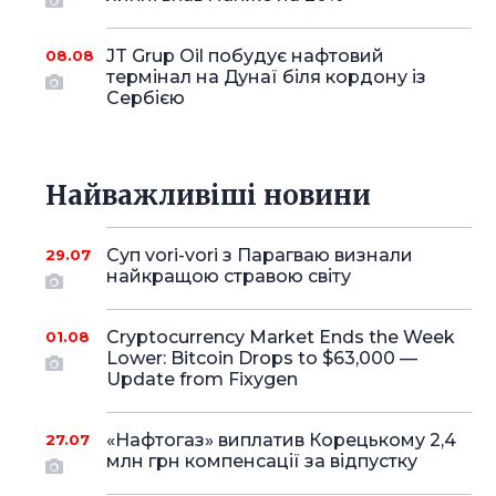
JT Grup Oil побудує нафтовий
08.08
термінал на Дунаї біля кордону із
Сербією
Найважливіші новини
Суп vori-vori з Парагваю визнали
29.07
найкращою стравою світу
Cryptocurrency Market Ends the Week
01.08
Lower: Bitcoin Drops to $63,000 —
Update from Fixygen
«Нафтогаз» виплатив Корецькому 2,4
27.07
млн грн компенсації за відпустку