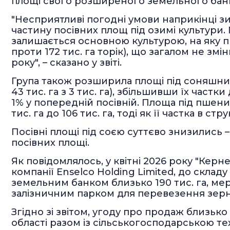
площі свого розширеного земельного бан
"Несприятливі погодні умови наприкінці з
частину посівних площ під озимі культури.
залишається основною культурою, на яку п
проти 172 тис. га торік), що загалом не зм
року", – сказано у звіті.
Група також розширила площі під соняшником
43 тис. га з 3 тис. га), збільшивши їх частк
1% у попередній посівній. Площа під пшен
тис. га до 106 тис. га, тоді як її частка в ст
Посівні площі під соєю суттєво знизились – 
посівних площі.
Як повідомлялось, у квітні 2026 року "Керн
компанії Enselco Holding Limited, до складу
земельним банком близько 190 тис. га, ме
залізничним парком для перевезення зерн
Згідно зі звітом, угоду про продаж близько
області разом із сільськогосподарською т