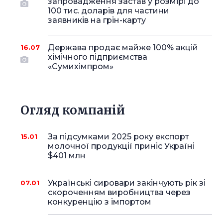
запровадження застав у розмірі до
100 тис. доларів для частини
заявників на грін-карту
Держава продає майже 100% акцій
16.07
хімічного підприємства
«Сумихімпром»
Огляд компаній
За підсумками 2025 року експорт
15.01
молочної продукції приніс Україні
$401 млн
Українські сировари закінчують рік зі
07.01
скороченням виробництва через
конкуренцію з імпортом