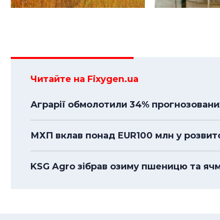
Читайте на Fixygen.ua
Аграрії обмолотили 34% прогнозовани
МХП вклав понад EUR100 млн у розвито
KSG Agro зібрав озиму пшеницю та ячмі