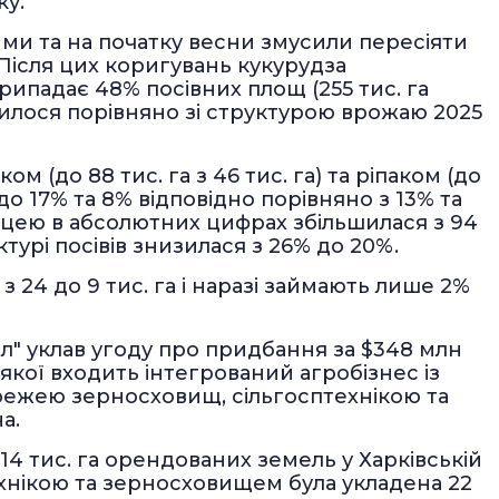
ку.
ими та на початку весни змусили пересіяти
 Після цих коригувань кукурудза
рипадає 48% посівних площ (255 тис. га
інилося порівняно зі структурою врожаю 2025
 (до 88 тис. га з 46 тис. га) та ріпаком (до
и до 17% та 8% відповідно порівняно з 13% та
ицею в абсолютних цифрах збільшилася з 94
руктурі посівів знизилася з 26% до 20%.
з 24 до 9 тис. га і наразі займають лише 2%
ел" уклав угоду про придбання за $348 млн
 якої входить інтегрований агробізнес із
режею зерносховищ, сільгосптехнікою та
а.
 14 тис. га орендованих земель у Харківській
ехнікою та зерносховищем була укладена 22