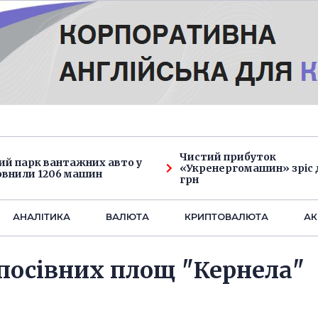
Чистий прибуток
ий парк вантажних авто у
«Укренергомашин» зріс д
овнили 1206 машин
грн
АНАЛIТИКА
ВАЛЮТА
КРИПТОВАЛЮТА
АК
посівних площ "Кернела"