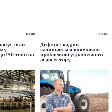
07.08
05.08
 запустили
Дефіцит кадрів
рму
залишається ключовою
о 150 тонн на
проблемою українського
агросектору