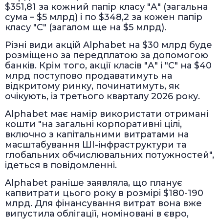
$351,81 за кожний папір класу "А" (загальна
сума – $5 млрд) і по $348,2 за кожен папір
класу "С" (загалом ще на $5 млрд).
Різні види акцій Alphabet на $30 млрд буде
розміщено за передплатою за допомогою
банків. Крім того, акції класів "А" і "С" на $40
млрд поступово продаватимуть на
відкритому ринку, починатимуть, як
очікують, із третього кварталу 2026 року.
Alphabet має намір використати отримані
кошти "на загальні корпоративні цілі,
включно з капітальними витратами на
масштабування ШІ-інфраструктури та
глобальних обчислювальних потужностей",
ідеться в повідомленні.
Alphabet раніше заявляла, що планує
капвитрати цього року в розмірі $180-190
млрд. Для фінансування витрат вона вже
випустила облігації, номіновані в євро,