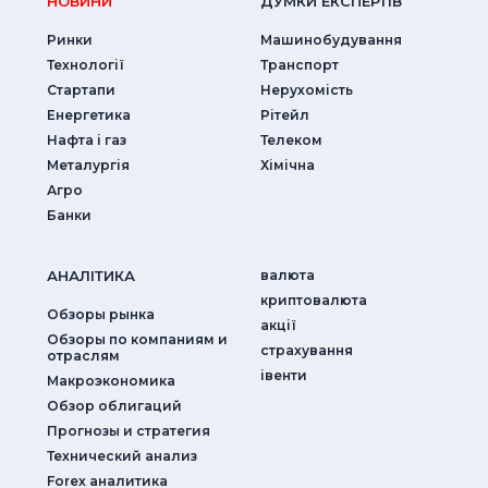
НОВИНИ
ДУМКИ ЕКСПЕРТIВ
Ринки
Машинобудування
Технології
Транспорт
Стартапи
Нерухомість
Енергетика
Рітейл
Нафта і газ
Телеком
Металургія
Хімічна
Агро
Банки
АНАЛIТИКА
валюта
криптовалюта
Обзоры рынка
акції
Обзоры по компаниям и
страхування
отраслям
iвенти
Макроэкономика
Обзор облигаций
Прогнозы и стратегия
Технический анализ
Forex аналитика