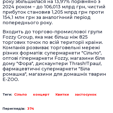
року збільшилася на 13,97% порівняно з
2024 роком – до 106,013 млрд грн, чистий
прибуток становив 1,205 млрд грн проти
154,1 млн грн за аналогічний період
попереднього року.
Входить до торгово-промислової групи
Fozzy Group, яка має більш ніж 825
торгових точок по всій території країни.
Компанія розвиває торговельні мережі
різних форматів: супермаркети "Сільпо",
оптові гіпермаркети Fozzy, магазини біля
дому "Фора", дискаунтери Thrash!Траш!,
фармацевтичні супермаркети "Біла
ромашка", магазини для домашніх тварин
E-ZOO.
Теги:
Сільпо
концерт
Квитки
застосунок
Переглядів:
374