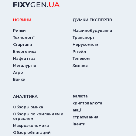
НОВИНИ
ДУМКИ ЕКСПЕРТIВ
Ринки
Машинобудування
Технології
Транспорт
Стартапи
Нерухомість
Енергетика
Рітейл
Нафта і газ
Телеком
Металургія
Хімічна
Агро
Банки
АНАЛIТИКА
валюта
криптовалюта
Обзоры рынка
акції
Обзоры по компаниям и
страхування
отраслям
iвенти
Макроэкономика
Обзор облигаций