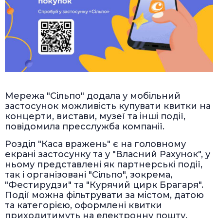
Мережа "Сільпо" додала у мобільний
застосунок можливість купувати квитки на
концерти, вистави, музеї та інші події,
повідомила пресслужба компанії.
Розділ "Каса вражень" є на головному
екрані застосунку та у "Власний Рахунок", у
ньому представлені як партнерські події,
так і організовані "Сільпо", зокрема,
"Фестирудзи" та "Курячий цирк Брагаря".
Події можна фільтрувати за містом, датою
та категорією, оформлені квитки
приходитимуть на електронну пошту.