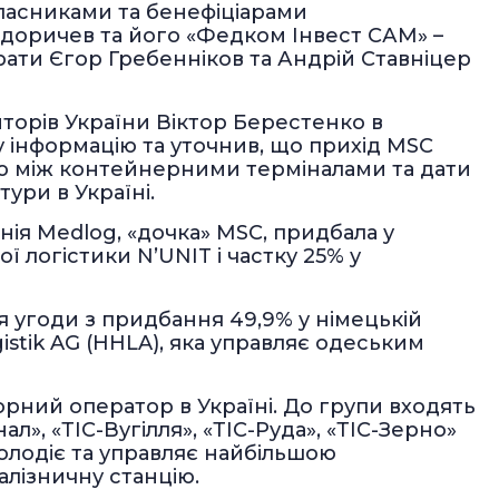
власниками та бенефіціарами
едоричев та його «Федком Інвест САМ» –
брати Єгор Гребенніков та Андрій Ставніцер
торів України Віктор Берестенко в
ну інформацію та уточнив, що прихід MSC
 між контейнерними терміналами та дати
ури в Україні.
нія Medlog, «дочка» MSC, придбала у
 логістики N’UNIT і частку 25% у
 угоди з придбання 49,9% у німецькій
istik AG (HHLA), яка управляє одеським
дорний оператор в Україні. До групи входять
л», «ТІС-Вугілля», «ТІС-Руда», «ТІС-Зерно»
володіє та управляє найбільшою
лізничну станцію.