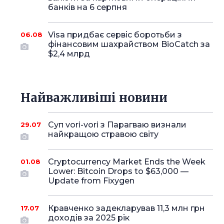
банків на 6 серпня
Visa придбає сервіс боротьби з
06.08
фінансовим шахрайством BioCatch за
$2,4 млрд
Найважливіші новини
Суп vori-vori з Парагваю визнали
29.07
найкращою стравою світу
Cryptocurrency Market Ends the Week
01.08
Lower: Bitcoin Drops to $63,000 —
Update from Fixygen
Кравченко задекларував 11,3 млн грн
17.07
доходів за 2025 рік