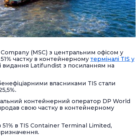
 Company (MSC) з центральним офісом у
ла 51% частку в контейнерному
терміналі TIS у
 видання Latifundist з посиланням на
бенефіціарними власниками TIS стали
25,5%.
лобальний контейнерний оператор DP World
 продав свою частку в контейнерному
 51% в TIS Container Terminal Limited,
призначення.