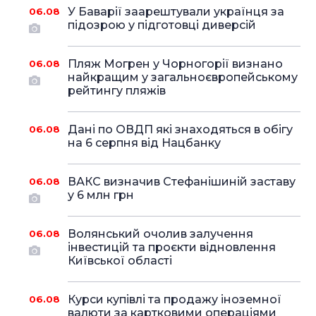
У Баварії заарештували українця за
06.08
підозрою у підготовці диверсій
Пляж Могрен у Чорногорії визнано
06.08
найкращим у загальноєвропейському
рейтингу пляжів
Дані по ОВДП які знаходяться в обігу
06.08
на 6 серпня від Нацбанку
ВАКС визначив Стефанішиній заставу
06.08
у 6 млн грн
Волянський очолив залучення
06.08
інвестицій та проєкти відновлення
Київської області
Курси купівлі та продажу іноземної
06.08
валюти за картковими операціями