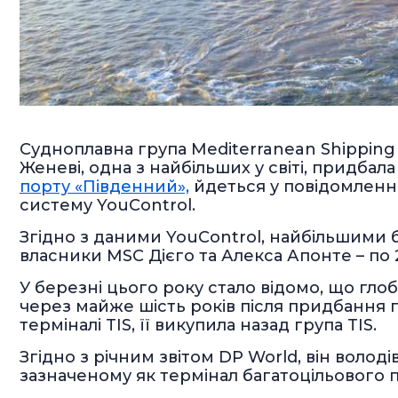
Судноплавна група Mediterranean Shipping
Женеві, одна з найбільших у світі, придба
порту «Південний»,
йдеться у повідомленні
систему YouControl.
Згідно з даними YouControl, найбільшими 
власники MSC Дієго та Алекса Апонте – по 
У березні цього року стало відомо, що г
через майже шість років після придбання
терміналі TIS, її викупила назад група TIS.
Згідно з річним звітом DP World, він володів
зазначеному як термінал багатоцільового 