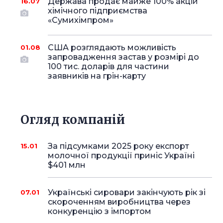
Держава продає майже 100% акцій
16.07
хімічного підприємства
«Сумихімпром»
США розглядають можливість
01.08
запровадження застав у розмірі до
100 тис. доларів для частини
заявників на грін-карту
Огляд компаній
За підсумками 2025 року експорт
15.01
молочної продукції приніс Україні
$401 млн
Українські сировари закінчують рік зі
07.01
скороченням виробництва через
конкуренцію з імпортом