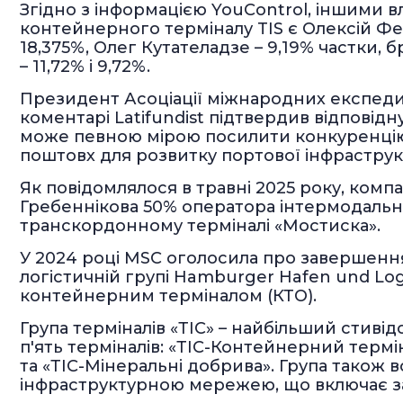
Згідно з інформацією YouControl, іншими 
контейнерного терміналу TIS є Олексій Ф
18,375%, Олег Кутателадзе – 9,19% частки, 
– 11,72% і 9,72%.
Президент Асоціації міжнародних експеди
коментарі Latifundist підтвердив відповід
може певною мірою посилити конкуренцію
поштовх для розвитку портової інфраструкт
Як повідомлялося в травні 2025 року, компа
Гребеннікова 50% оператора інтермодальної
транскордонному терміналі «Мостиска».
У 2024 році MSC оголосила про завершення
логістичній групі Hamburger Hafen und Log
контейнерним терміналом (КТО).
Група терміналів «ТІС» – найбільший стиві
п'ять терміналів: «ТІС-Контейнерний терміна
та «ТІС-Мінеральні добрива». Група також 
інфраструктурною мережею, що включає за