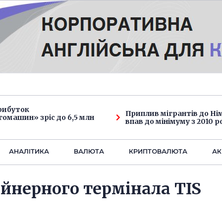
рибуток
Приплив мігрантів до Н
омашин» зріс до 6,5 млн
впав до мінімуму з 2010 р
АНАЛIТИКА
ВАЛЮТА
КРИПТОВАЛЮТА
АК
йнерного термінала TIS