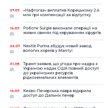
«Нафтогаз» виплатив Корецькому 2,4
27.07
млн грн компенсації за відпустку
Роботи Surgie виконали операції на
14.07
живих свинях під керуванням хірургів
Nestlé Purina збудує новий завод
24.07
вологих кормів у Мантуї
Трамп заявив, що угода про надра з
01.08
Україною надає США повний доступ
до українських ресурсів
рідкоземельних елементів
Києво-Печерська лавра відкрила
14.07
доступ до Дальніх печер