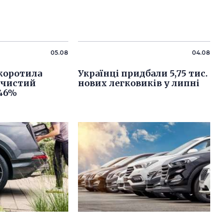
05.08
04.08
скоротила
Українці придбали 5,75 тис.
 чистий
нових легковиків у липні
 46%