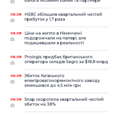
бачать іноземні банки та партнери
HSBC збільшив квартальний чистий
06.08
прибуток у 1,7 раза
Ціни на житло в Німеччині
06.08
подорожчали на папері, але
подешевшали в реальності
Prologis придбає британського
06.08
оператора складів Segro за $18,8 млрд
Збиток Київського
06.08
електровагоноремонтного заводу
зменшився до 4,5 млн грн
Snap скоротила квартальний чистий
06.08
збиток на 38%