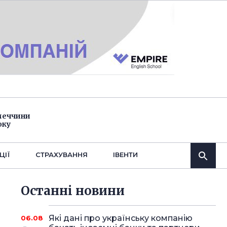
імеччини
оку
ЦІЇ
СТРАХУВАННЯ
IВЕНТИ
Останнi новини
Які дані про українську компанію
06.08