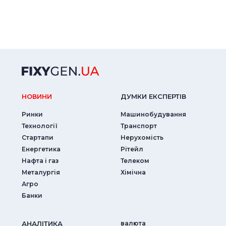
НОВИНИ
ДУМКИ ЕКСПЕРТIВ
Ринки
Машинобудування
Технології
Транспорт
Стартапи
Нерухомість
Енергетика
Рітейл
Нафта і газ
Телеком
Металургія
Хімічна
Агро
Банки
АНАЛIТИКА
валюта