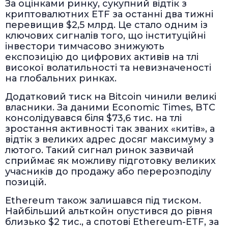
За оцінками ринку, сукупний відтік з
криптовалютних ETF за останні два тижні
перевищив $2,5 млрд. Це стало одним із
ключових сигналів того, що інституційні
інвестори тимчасово знижують
експозицію до цифрових активів на тлі
високої волатильності та невизначеності
на глобальних ринках.
Додатковий тиск на Bitcoin чинили великі
власники. За даними Economic Times, BTC
консолідувався біля $73,6 тис. на тлі
зростання активності так званих «китів», а
відтік з великих адрес досяг максимуму з
лютого. Такий сигнал ринок зазвичай
сприймає як можливу підготовку великих
учасників до продажу або перерозподілу
позицій.
Ethereum також залишався під тиском.
Найбільший альткойн опустився до рівня
близько $2 тис., а спотові Ethereum-ETF, за