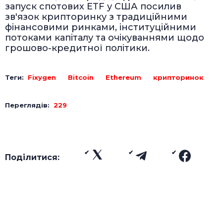
запуск спотових ETF у США посилив
зв'язок крипторинку з традиційними
фінансовими ринками, інституційними
потоками капіталу та очікуваннями щодо
грошово-кредитної політики.
Теги:
Fixygen
Bitcoin
Ethereum
крипторинок
Переглядів:
229
Поділитися: