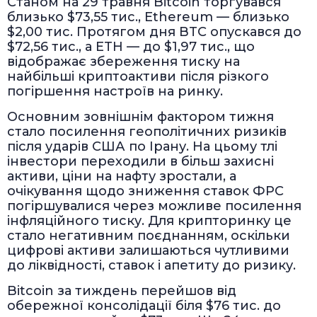
Станом на 29 травня Bitcoin торгувався
близько $73,55 тис., Ethereum — близько
$2,00 тис. Протягом дня BTC опускався до
$72,56 тис., а ETH — до $1,97 тис., що
відображає збереження тиску на
найбільші криптоактиви після різкого
погіршення настроїв на ринку.
Основним зовнішнім фактором тижня
стало посилення геополітичних ризиків
після ударів США по Ірану. На цьому тлі
інвестори переходили в більш захисні
активи, ціни на нафту зростали, а
очікування щодо зниження ставок ФРС
погіршувалися через можливе посилення
інфляційного тиску. Для крипторинку це
стало негативним поєднанням, оскільки
цифрові активи залишаються чутливими
до ліквідності, ставок і апетиту до ризику.
Bitcoin за тиждень перейшов від
обережної консолідації біля $76 тис. до