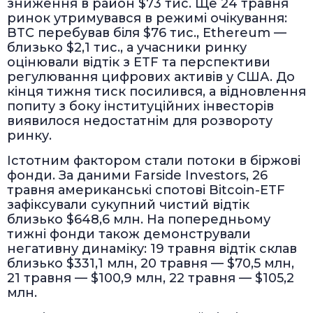
зниження в район $73 тис. Ще 24 травня
ринок утримувався в режимі очікування:
BTC перебував біля $76 тис., Ethereum —
близько $2,1 тис., а учасники ринку
оцінювали відтік з ETF та перспективи
регулювання цифрових активів у США. До
кінця тижня тиск посилився, а відновлення
попиту з боку інституційних інвесторів
виявилося недостатнім для розвороту
ринку.
Істотним фактором стали потоки в біржові
фонди. За даними Farside Investors, 26
травня американські спотові Bitcoin-ETF
зафіксували сукупний чистий відтік
близько $648,6 млн. На попередньому
тижні фонди також демонстрували
негативну динаміку: 19 травня відтік склав
близько $331,1 млн, 20 травня — $70,5 млн,
21 травня — $100,9 млн, 22 травня — $105,2
млн.