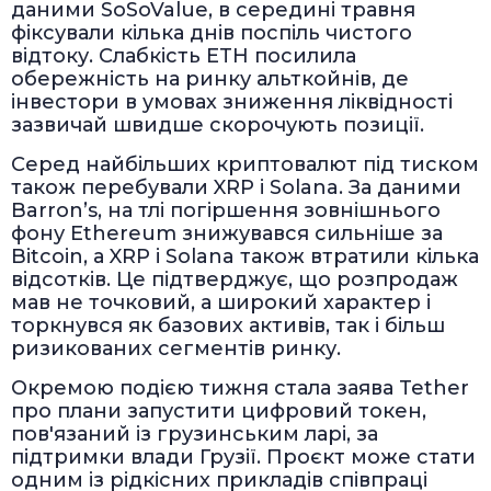
даними SoSoValue, в середині травня
фіксували кілька днів поспіль чистого
відтоку. Слабкість ETH посилила
обережність на ринку альткойнів, де
інвестори в умовах зниження ліквідності
зазвичай швидше скорочують позиції.
Серед найбільших криптовалют під тиском
також перебували XRP і Solana. За даними
Barron’s, на тлі погіршення зовнішнього
фону Ethereum знижувався сильніше за
Bitcoin, а XRP і Solana також втратили кілька
відсотків. Це підтверджує, що розпродаж
мав не точковий, а широкий характер і
торкнувся як базових активів, так і більш
ризикованих сегментів ринку.
Окремою подією тижня стала заява Tether
про плани запустити цифровий токен,
пов'язаний із грузинським ларі, за
підтримки влади Грузії. Проєкт може стати
одним із рідкісних прикладів співпраці