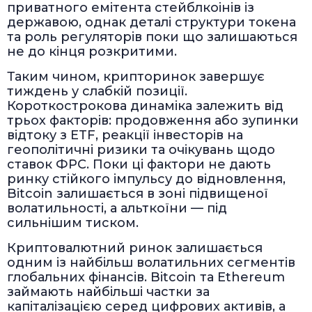
приватного емітента стейблкоінів із
державою, однак деталі структури токена
та роль регуляторів поки що залишаються
не до кінця розкритими.
Таким чином, крипторинок завершує
тиждень у слабкій позиції.
Короткострокова динаміка залежить від
трьох факторів: продовження або зупинки
відтоку з ETF, реакції інвесторів на
геополітичні ризики та очікувань щодо
ставок ФРС. Поки ці фактори не дають
ринку стійкого імпульсу до відновлення,
Bitcoin залишається в зоні підвищеної
волатильності, а альткоїни — під
сильнішим тиском.
Криптовалютний ринок залишається
одним із найбільш волатильних сегментів
глобальних фінансів. Bitcoin та Ethereum
займають найбільші частки за
капіталізацією серед цифрових активів, а