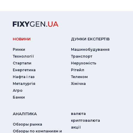
НОВИНИ
ДУМКИ ЕКСПЕРТIВ
Ринки
Машинобудування
Технології
Транспорт
Стартапи
Нерухомість
Енергетика
Рітейл
Нафта і газ
Телеком
Металургія
Хімічна
Агро
Банки
АНАЛIТИКА
валюта
криптовалюта
Обзоры рынка
акції
Обзоры по компаниям и